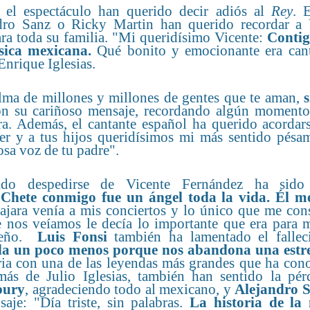
 el espectáculo han querido decir adiós al
Rey
. E
andro Sanz o Ricky Martin han querido recordar a 
ra toda su familia. "Mi queridísimo Vicente:
Contig
sica mexicana.
Qué bonito y emocionante era cant
Enrique Iglesias.
lma de millones y millones de gentes que te aman,
con su cariñoso mensaje, recordando algún momento
a. Además, el cantante español ha querido acordars
jer y a tus hijos queridísimos mi más sentido pésa
osa voz de tu padre".
erido despedirse de Vicente Fernández ha sid
 Chete conmigo fue un ángel toda la vida. Él m
jara venía a mis conciertos y lo único que me cons
 nos veíamos le decía lo importante que era para m
queño.
Luis Fonsi
también ha lamentado el fallec
lla un poco menos porque nos abandona una estre
oria con una de las leyendas más grandes que ha con
más de Julio Iglesias, también han sentido la pér
bury
, agradeciendo todo al mexicano, y
Alejandro S
je: "Día triste, sin palabras.
La historia de la