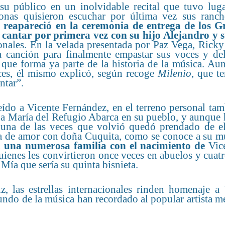
u público en un inolvidable recital que tuvo luga
onas quisieron escuchar por última vez sus ranch
da reapareció en la ceremonia de entrega de los
 cantar por primera vez con su hijo Alejandro y s
onales. En la velada presentada por Paz Vega, Rick
canción para finalmente empastar sus voces y dele
 que forma ya parte de la historia de la música. Au
ces, él mismo explicó, según recoge
Milenio
, que t
ntar”.
reído a Vicente Fernández, en el terreno personal ta
 a María del Refugio Abarca en su pueblo, y aunque 
 una de las veces que volvió quedó prendado de el
a de amor con doña Cuquita, como se conoce a su m
 una numerosa familia con el nacimiento de
Vice
ienes les convirtieron once veces en abuelos y cuat
ía que sería su quinta bisnieta.
z, las estrellas internacionales rinden homenaje a 
undo de la música han recordado al popular artista 