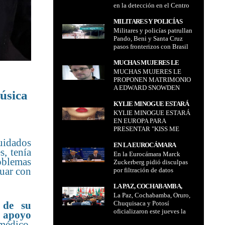
en la detección en el Centro
EN LA DETECCIÓN EN EL
de Medicina Nuclear
CENTRO DE MEDICINA
MILITARES Y POLICÍAS
NUCLEAR
Militares y policías patrullan
PATRULLAN PANDO, BENI Y
Pando, Beni y Santa Cruz
SANTA CRUZ PASOS
pasos fronterizos con Brasil
FRONTERIZOS CON BRASIL
MUCHAS MUJERES LE
MUCHAS MUJERES LE
PROPONEN MATRIMONIO A
PROPONEN MATRIMONIO
EDWARD SNOWDEN
A EDWARD SNOWDEN
úsica
KYLIE MINOGUE ESTARÁ
KYLIE MINOGUE ESTARÁ
EN EUROPA PARA
EN EUROPA PARA
PRESENTAR "KISS ME
PRESENTAR "KISS ME
ONCE" EL MES DE
ONCE" EL MES DE
OCTUBRE
uidados
OCTUBRE
EN LA EUROCÁMARA
s, tenía
En la Eurocámara Marck
MARCK ZUCKERBERG
oblemas
Zuckerberg pidió disculpas
PIDIÓ DISCULPAS POR
nuar con
por filtración de datos
FILTRACIÓN DE DATOS
LA PAZ, COCHABAMBA,
La Paz, Cochabamba, Oruro,
ORURO, CHUQUISACA Y
Chuquisaca y Potosí
 de su
POTOSÍ OFICIALIZARON
oficializaron este jueves la
l apoyo
ESTE JUEVES LA
realización de sus referendos
 médico.
REALIZACIÓN DE SUS