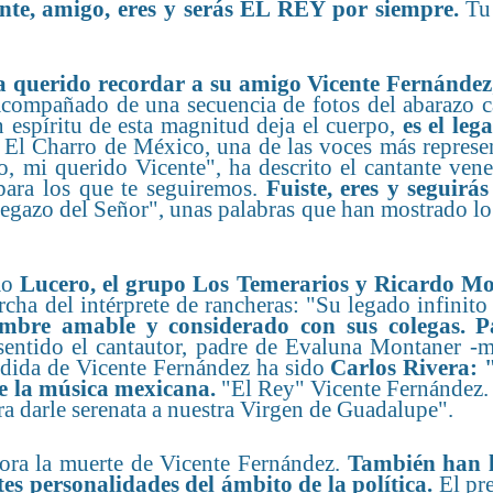
nte, amigo, eres y serás EL REY por siempre.
Tu 
a querido recordar a su amigo Vicente Fernández
compañado de una secuencia de fotos del abarazo c
 espíritu de esta magnitud deja el cuerpo,
es el leg
.
El Charro de México, una de las voces más represen
o, mi querido Vicente", ha descrito el cantante ven
 para los que te seguiremos.
Fuiste, eres y seguirás
regazo del Señor", unas palabras que han mostrado 
mo
Lucero, el grupo Los Temerarios y Ricardo M
rcha del intérprete de rancheras: "Su legado infinito
mbre amable y considerado con sus colegas. P
 sentido el cantautor, padre de Evaluna Montaner -m
érdida de Vicente Fernández ha sido
Carlos Rivera: 
 la música mexicana.
"El Rey" Vicente Fernández.
ra darle serenata a nuestra Virgen de Guadalupe".
lora la muerte de Vicente Fernández.
También han 
es personalidades del ámbito de la política.
El pre