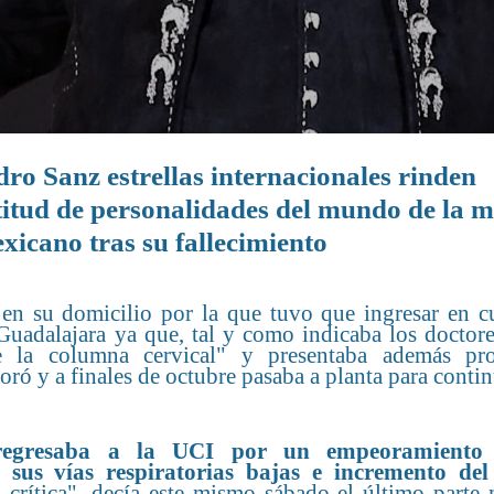
dro Sanz estrellas internacionales rinden
itud de personalidades del mundo de la m
xicano tras su fallecimiento
a en su domicilio por la que tuvo que ingresar en c
Guadalajara
ya que, tal y como indicaba los doctore
e la columna cervical" y presentaba además pr
oró y a finales de octubre pasaba a planta para conti
 regresaba a la UCI por un empeoramiento
 sus vías respiratorias bajas e incremento de
 crítica", decía este mismo sábado el último parte