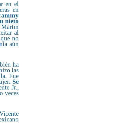
r en el
eras en
 Grammy
u nieto
y Martin
itar al
nque no
enía aún
mbién ha
hizo las
la. Fue
ujer
. Se
nte Jr.,
ro veces
Vicente
mexicano