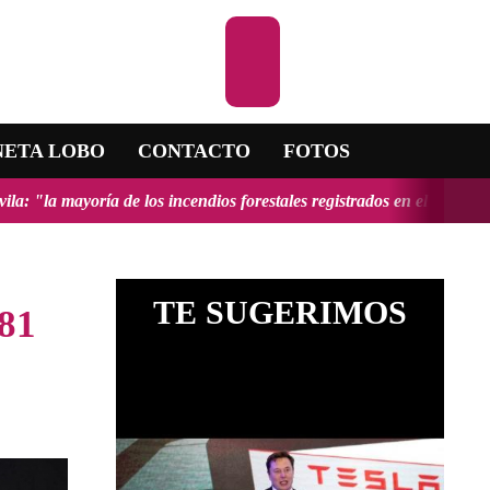
Escuchar la RAD
NETA LOBO
CONTACTO
FOTOS
ncendios forestales registrados en el país fueron provocados y tendrí
TE SUGERIMOS
 81