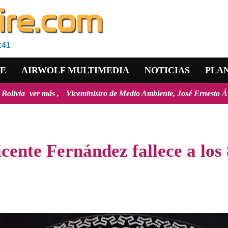
:41
RE
AIRWOLF MULTIMEDIA
NOTICIAS
PLA
eministro de Medio Ambiente, José Ernesto Ávila: "la mayoría de los i
icente Fernández fallece a los