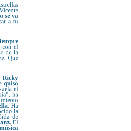
strellas
Vicente
o se va
ar a tu
siempre
 con el
e de la
me. Que
o
Ricky
e quiso
uela el
ía", ha
imiento
lla.
Ha
ocido la
dida de
anz.
El
 música