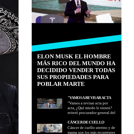
ELON MUSK EL HOMBRE
MÁS RICO DEL MUNDO HA
DECIDIDO VENDER TODAS
SUS PROPIEDADES PARA
POBLAR MARTE
"VAMOS A REVISAR ACTA
"Vamos a revisar acta por
POR ACTA, ¿QUÉ MIEDO LE
acta, ¿Qué miedo le tienen?
TIENEN? REITERÓ
reiteró procurador general del
PROCURADOR GENERAL
Estado Wilfredo Chávez
DEL ESTADO WILFREDO
CÁNCER DE CUELLO
CHÁVEZ
Cáncer de cuello uterino y de
UTERINO Y DE MAMA SON
mama son los más recurrentes
LOS MÁS RECURRENTES