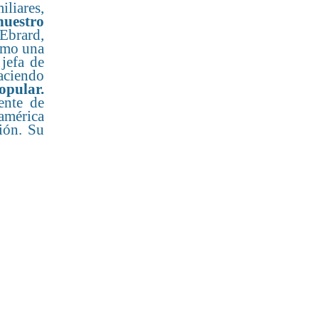
liares,
nuestro
 Ebrard,
como una
 jefa de
aciendo
opular.
ente de
américa
ión. Su