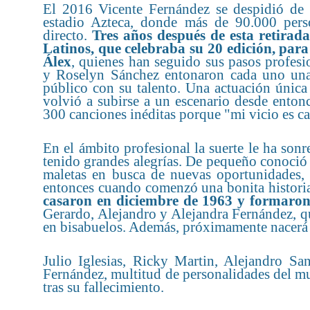
El 2016 Vicente Fernández se despidió de s
estadio Azteca, donde más de 90.000 pers
directo.
Tres años después de esta retira
Latinos, que celebraba su 20 edición, para
Álex
, quienes han seguido sus pasos profesi
y Roselyn Sánchez entonaron cada uno una 
público con su talento. Una actuación única
volvió a subirse a un escenario desde enton
300 canciones inéditas porque "mi vicio es ca
En el ámbito profesional la suerte le ha son
tenido grandes alegrías. De pequeño conoció
maletas en busca de nuevas oportunidades,
entonces cuando comenzó una bonita histori
casaron en diciembre de 1963 y formaron
Gerardo, Alejandro y Alejandra Fernández, qu
en bisabuelos. Además, próximamente nacerá M
Julio Iglesias, Ricky Martin, Alejandro San
Fernández, multitud de personalidades del m
tras su fallecimiento.