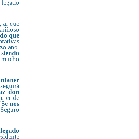
legado
, al que
ariñoso
ado que
tativas
ezolano.
 siendo
lo mucho
ontaner
 seguirá
az don
ujer de
"Se nos
 Seguro
llegado
sidente