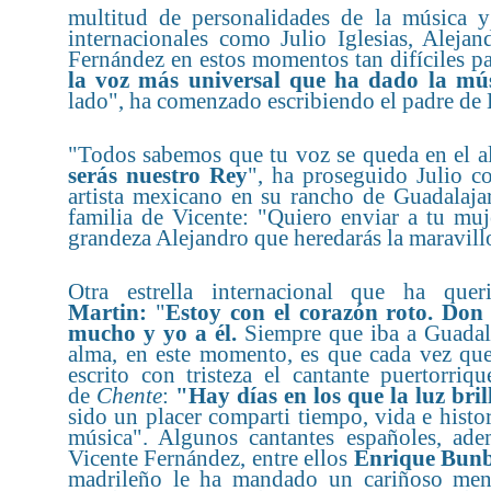
multitud de personalidades de la música y
internacionales como Julio Iglesias, Alej
Fernández en estos momentos tan difíciles pa
la voz más universal que ha dado la mú
lado", ha comenzado escribiendo el padre de 
"Todos sabemos que tu voz se queda en el a
serás nuestro Rey
", ha proseguido Julio 
artista mexicano en su rancho de Guadalajar
familia de Vicente: "Quiero enviar a tu mu
grandeza Alejandro que heredarás la maravill
Otra estrella internacional que ha qu
Martin:
"
Estoy con el corazón roto. Don
mucho y yo a él.
Siempre que iba a Guadala
alma, en este momento, es que cada vez que
escrito con tristeza el cantante puertorri
de
Chente
:
"Hay días en los que la luz bri
sido un placer comparti tiempo, vida e hist
música". Algunos cantantes españoles, ade
Vicente Fernández, entre ellos
Enrique Bun
madrileño le ha mandado un cariñoso mensa