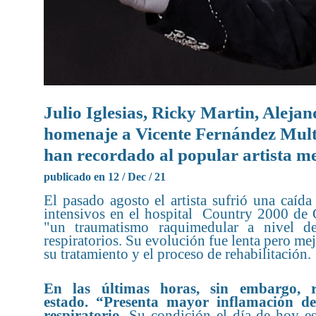
Julio Iglesias, Ricky Martin, Alejan
homenaje a Vicente Fernández Mult
han recordado al popular artista me
publicado en 12 / Dec / 21
El pasado agosto el artista sufrió una caíd
intensivos en el hospital Country 2000 de 
"un traumatismo raquimedular a nivel d
respiratorios. Su evolución fue lenta pero mej
su tratamiento y el proceso de rehabilitación.
En las últimas horas, sin embargo,
estado. “Presenta mayor inflamación de
respiratorio
. Su condición el día de hoy es