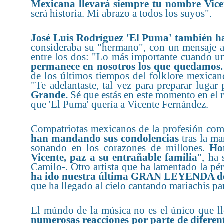
Mexicana llevará siempre tu nombre Vice
será historia. Mi abrazo a todos los suyos".
José Luis Rodríguez 'El Puma' también h
consideraba su "hermano", con un mensaje a
entre los dos: "Lo más importante cuando un
permanece en nosotros los que quedamos
de los últimos tiempos del folklore mexican
"Te adelantaste, tal vez para preparar lugar
Grande.
Sé que estás en este momento en el 
que 'El Puma' quería a Vicente Fernández.
Compatriotas mexicanos de la profesión co
han mandando sus condolencias
tras la ma
sonando en los corazones de millones.
Ho
Vicente, paz a su entrañable familia
", ha
Camilo-. Otro artista que ha lamentado la p
ha ido nuestra última GRAN LEYENDA de
que ha llegado al cielo cantando mariachis pa
El múndo de la música no es el único que l
numerosas reacciones por parte de diferent