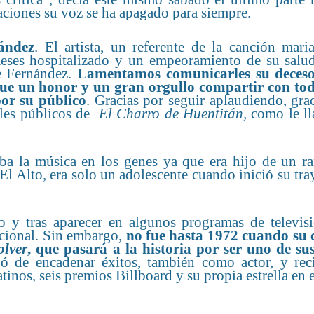
ciones su voz se ha apagado para siempre.
ández
. El artista, un referente de la canción mari
meses hospitalizado y un empeoramiento de su salud
e Fernández.
Lamentamos comunicarles su deceso
ue un honor y un gran orgullo compartir con to
por su público
. Gracias por seguir aplaudiendo, gra
iles públicos de
El Charro de Huentitán,
como le l
a la música en los genes ya que era hijo de un ra
l Alto, era solo un adolescente cuando inició su tra
 y tras aparecer en algunos programas de televisi
acional. Sin embargo,
no fue hasta 1972 cuando su 
olver
, que pasará a la historia por ser uno de su
ó de encadenar éxitos, también como actor, y rec
nos, seis premios Billboard y su propia estrella en 