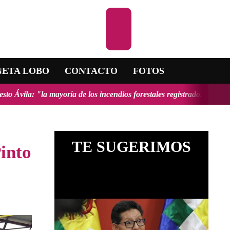
Escuchar la R
NETA LOBO
CONTACTO
FOTOS
ría de los incendios forestales registrados en el país fueron provoca
TE SUGERIMOS
Pinto