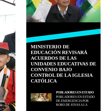
MINISTERIO DE
EDUCACIÓN REVISARÁ
ACUERDOS DE LAS
UNIDADES EDUCATIVAS DE
CONVENIO BAJO
CONTROL DE LA IGLESIA
CATÓLICA
POBLADORES EN ESTADO
POBLADORES EN ESTADO
DE EMERGENCIA POR
DE EMERGENCIA POR
ROBO DE JOYAS A LA
ROBO DE JOYAS A LA
VIRGEN DE COPACABANA
VIRGEN DE COPACABANA