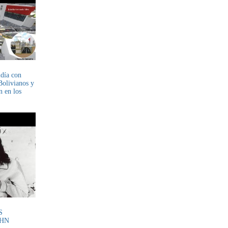
ldía con
Bolivianos y
n en los
S
OHN