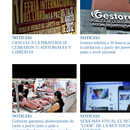
NOTICIAS
NOTICIAS
GRACIAS A LA PIRATERIA SE
Gestora habilita a 36 bancos p
CERRARON 15 ADITORIALES Y
la jubilación a partir del jueve
LIBRERIAS
junio a nivel nacional
NOTICIAS
NOTICIAS
Gobierno garantiza abastecimiento de
SERÁ MÁS VISUAL EL N
carne a precio justo y pide a
"LOOK" DE LA RED SOCI