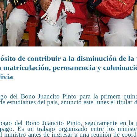
ósito de contribuir a la disminución de la 
la matriculación, permanencia y culminaci
livia
ago del Bono Juancito Pinto para la primera quin
 estudiantes del país, anunció este lunes el titular d
 pago del Bono Juancito Pinto, seguramente en la 
ago. Es un trabajo organizado entre los ministe
 ministro antes de ingresar a una reunión de coord