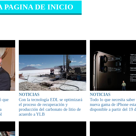
A PAGINA DE INICIO
IONADO
NOTICIAS
NOTICIAS
ó que
Con la tecnología EDL se optimizará
Todo lo que necesita saber 
l
el proceso de recuperación y
nueva gama de iPhone esta
a
producción del carbonato de litio de
disponible a partir del 19 
ol
acuerdo a YLB