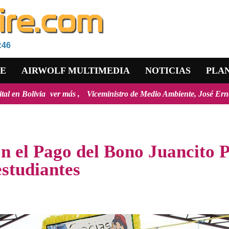
:46
RE
AIRWOLF MULTIMEDIA
NOTICIAS
PLA
r más
Viceministro de Medio Ambiente, José Ernesto Ávila: "la mayo
on el Pago del Bono Juancito 
estudiantes