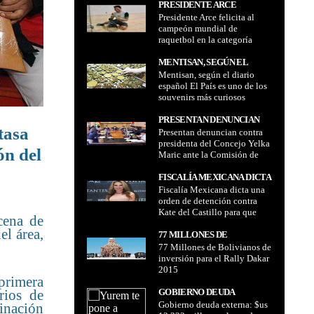
PRESIDENTE ARCE
Presidente Arce felicita al
FELICITA AL CAMPEÓN
campeón mundial de
MUNDIAL DE RAQUETBOL
raquetbol en la categoría
EN LA CATEGORÍA OPEN
Open Conrrado Moscoso
CONRRADO MOSCOSO
MENTISAN, SEGÚN EL
Mentisan, según el diario
DIARIO ESPAÑOL EL PAÍS
español El País es uno de los
ES UNO DE LOS SOUVENIRS
souvenirs más curiosos
MÁS CURIOSOS
PRESENTAN DENUNCIAN
tasa
Presentan denuncian contra
CONTRA PRESIDENTA DEL
presidenta del Concejo Yelka
CONCEJO YELKA MARIC
ón del
Maric ante la Comisión de
ANTE LA COMISIÓN DE
Ética por caso
ÉTICA POR CASO
Construcciones
FISCALÍA MEXICANA DICTA
CONSTRUCCIONES
Fiscalía Mexicana dicta una
UNA ORDEN DE
orden de detención contra
DETENCIÓN CONTRA KATE
Kate del Castillo para que
DEL CASTILLO PARA QUE
cena de
declare
DECLARE
el área,
77 MILLONES DE
77 Millones de Bolivianos de
BOLIVIANOS DE
inversión para el Rally Dakar
INVERSIÓN PARA EL RALLY
2015
DAKAR 2015
primera
GOBIERNO DEUDA
rios de
Gobierno deuda externa: $us
EXTERNA: $US 13.333
inación