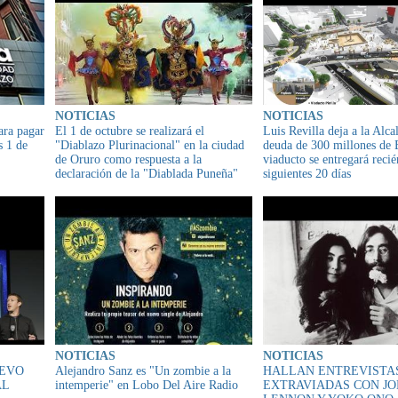
NOTICIAS
NOTICIAS
ara pagar
El 1 de octubre se realizará el
Luis Revilla deja a la Alca
s 1 de
"Diablazo Plurinacional" en la ciudad
deuda de 300 millones de 
de Oruro como respuesta a la
viaducto se entregará recié
declaración de la "Diablada Puneña"
siguientes 20 días
del Perú
NOTICIAS
NOTICIAS
UEVO
Alejandro Sanz es "Un zombie a la
HALLAN ENTREVISTA
AL
intemperie" en Lobo Del Aire Radio
EXTRAVIADAS CON J