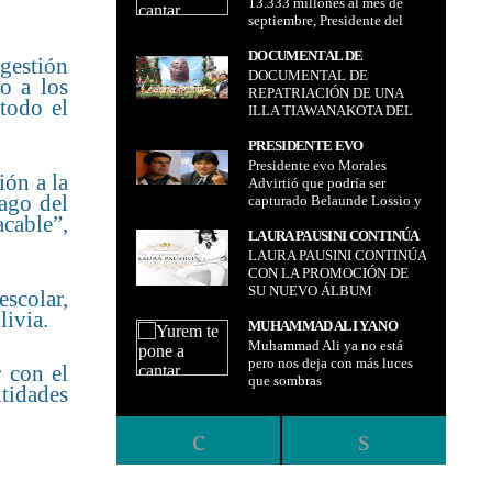
13.333 millones al mes de
MILLONES AL MES DE
septiembre, Presidente del
SEPTIEMBRE, PRESIDENTE
Senado Andrónico
DEL SENADO ANDRÓNICO
Rodríguez: deuda total está
DOCUMENTAL DE
 gestión
RODRÍGUEZ: DEUDA
en torno a los $us 30.000
DOCUMENTAL DE
REPATRIACIÓN DE UNA
o a los
TOTAL ESTÁ EN TORNO A
millones
REPATRIACIÓN DE UNA
ILLA TIAWANAKOTA DEL
 todo el
LOS $US 30.000 MILLONES
ILLA TIAWANAKOTA DEL
EKEKO
EKEKO
PRESIDENTE EVO
Presidente evo Morales
MORALES ADVIRTIÓ QUE
ión a la
Advirtió que podría ser
PODRÍA SER CAPTURADO
ago del
capturado Belaunde Lossio y
BELAUNDE LOSSIO Y QUE
que su ingreso fue ilegal
acable”,
SU INGRESO FUE ILEGAL
LAURA PAUSINI CONTINÚA
LAURA PAUSINI CONTINÚA
CON LA PROMOCIÓN DE SU
CON LA PROMOCIÓN DE
NUEVO ÁLBUM
SU NUEVO ÁLBUM
escolar,
livia.
MUHAMMAD ALI YA NO
Muhammad Ali ya no está
ESTÁ PERO NOS DEJA CON
pero nos deja con más luces
MÁS LUCES QUE SOMBRAS
 con el
que sombras
ntidades