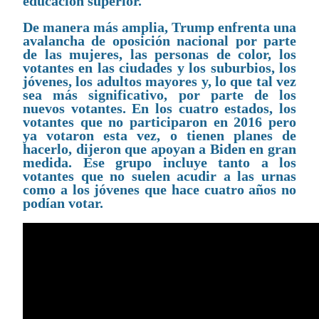
educación superior.
De manera más amplia, Trump enfrenta una
avalancha de oposición nacional por parte
de las mujeres, las personas de color, los
votantes en las ciudades y los suburbios, los
jóvenes, los adultos mayores y, lo que tal vez
sea más significativo, por parte de los
nuevos votantes. En los cuatro estados, los
votantes que no participaron en 2016 pero
ya votaron esta vez, o tienen planes de
hacerlo, dijeron que apoyan a Biden en gran
medida. Ese grupo incluye tanto a los
votantes que no suelen acudir a las urnas
como a los jóvenes que hace cuatro años no
podían votar.