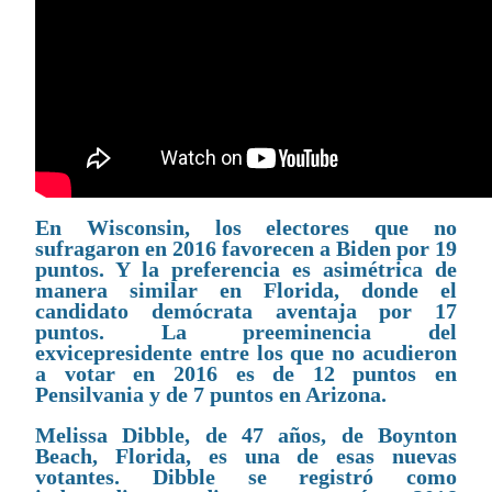
En Wisconsin, los electores que no
sufragaron en 2016 favorecen a Biden por 19
puntos. Y la preferencia es asimétrica de
manera similar en Florida, donde el
candidato demócrata aventaja por 17
puntos. La preeminencia del
exvicepresidente entre los que no acudieron
a votar en 2016 es de 12 puntos en
Pensilvania y de 7 puntos en Arizona.
Melissa Dibble, de 47 años, de Boynton
Beach, Florida, es una de esas nuevas
votantes. Dibble se registró como