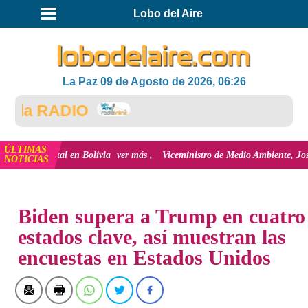
Lobo del Aire
La Paz 09 de Agosto de 2026, 06:26
 RADIO
ÚLTIMAS
l en Bolivia
ver más
Viceministro de Medio Ambiente, José Ernesto Ávila: "
NOTICIAS
INICIO
NOTICIAS
Biden supera a Trump en cuatro
estados clave, así muestran las
encuestas en Estados Unidos