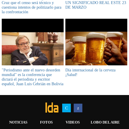
Cruz que el censo será técnico y
UN SIGNIFICADO REAL ESTE 23
cuestiona intentos de politizarlo para
DE MARZO
la confrontación
"Periodismo ante el nuevo desorden
Día internacional de la cerveza
mundial" es la conferencia que
¡Salud!
dictará el periodista y escritor
español, Juan Luis Cebrián en Bolivia
NOTICIAS
FOTOS
VIDEOS
LOBO DEL AIRE