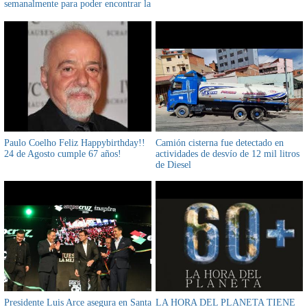
semanalmente para poder encontrar la
felicidad, tanto en su vida personal,
como familiar y profesional
Paulo Coelho Feliz Happybirthday!!
Camión cisterna fue detectado en
24 de Agosto cumple 67 años!
actividades de desvío de 12 mil litros
de Diesel
Presidente Luis Arce asegura en Santa
LA HORA DEL PLANETA TIENE