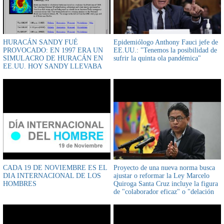
HURACÁN SANDY FUÉ
Epidemiólogo Anthony Fauci jefe de
PROVOCADO: EN 1997 ERA UN
EE.UU.: "Tenemos la posibilidad de
SIMULACRO DE HURACÁN EN
sufrir la quinta ola pandémica"
EE.UU. HOY SANDY LLEVABA
LA MISMA TRAYECTORIA EN EL
PRESENTE, DEMASIADA
COINCIDENCIA
CADA 19 DE NOVIEMBRE ES EL
Proyecto de una nueva norma busca
DIA INTERNACIONAL DE LOS
ajustar o reformar la Ley Marcelo
HOMBRES
Quiroga Santa Cruz incluye la figura
de "colaborador eficaz" o "delación
premiada" para fortalecer la lucha
contra la corrupción en Bolivia lo
confirmó ministro de Justicia Iván
Lima