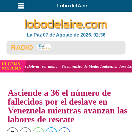
Lobo del Aire
La Paz 07 de Agosto de 2026, 02:36
a RADIO
ÚLTIMAS
al en Bolivia
ver más
Viceministro de Medio Ambiente, José Ernesto Ávila:
NOTICIAS
INICIO
NOTICIAS
Asciende a 36 el número de
fallecidos por el deslave en
Venezuela mientras avanzan las
labores de rescate