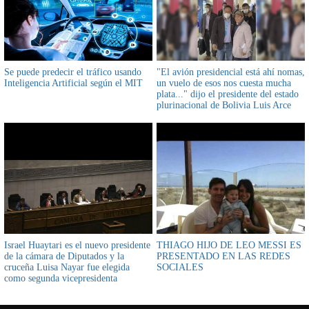
Se puede predecir el tráfico usando
"El avión presidencial está ahí nomas,
Inteligencia Artificial según el MIT
un vuelo de esos nos cuesta mucha
plata..." dijo el presidente del estado
plurinacional de Bolivia Luis Arce
Catacora
Israel Huaytari es el nuevo presidente
THIAGO HIJO DE LEO MESSI ES
de la cámara de Diputados y la
PRESENTADO EN LAS REDES
cruceña Luisa Nayar fue elegida
SOCIALES
como segunda vicepresidenta