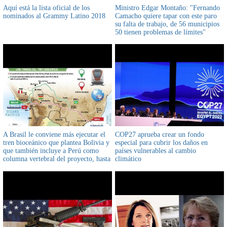
Aquí está la lista oficial de los
Ministro Edgar Montaño: "Fernando
nominados al Grammy Latino 2018
Camacho quiere tapar con este paro
su falta de trabajo, de 56 municipios
50 tienen problemas de límites"
A Brasil le conviene más ejecutar el
COP27 aprueba crear un fondo
tren bioceánico que plantea Bolivia y
especial para cubrir los daños en
que también incluye a Perú como
países vulnerables al cambio
columna vertebral del proyecto, hasta
climático
su factibilidad