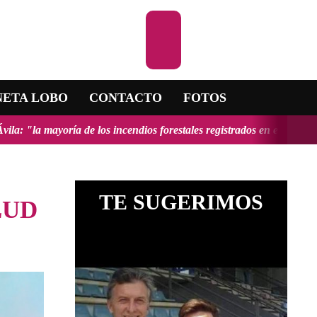
Escuchar la RA
NETA LOBO
CONTACTO
FOTOS
de los incendios forestales registrados en el país fueron provocados 
TE SUGERIMOS
LUD