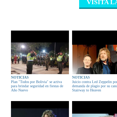
VISITA L
CONTENIDO RELAC
NOTICIAS
NOTICIAS
Plan "Todos por Bolivia" se activa
Juicio contra Led Zeppelin po
para brindar seguridad en fiestas de
demanda de plagio por su can
Año Nuevo
Stairway to Heaven