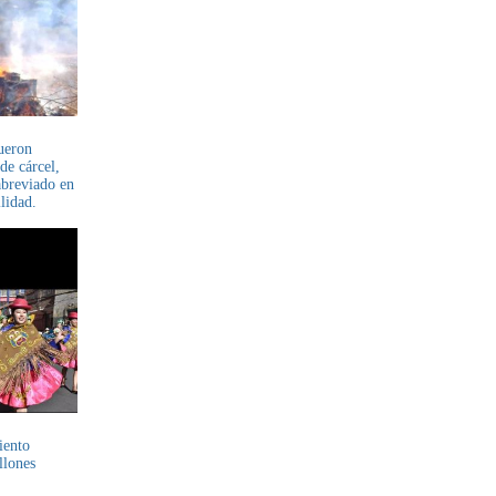
VUELO DE DROGA QUE
PARTIÓ DESDE SANTA
CRUZ
ueron
de cárcel,
abreviado en
lidad.
iento
llones