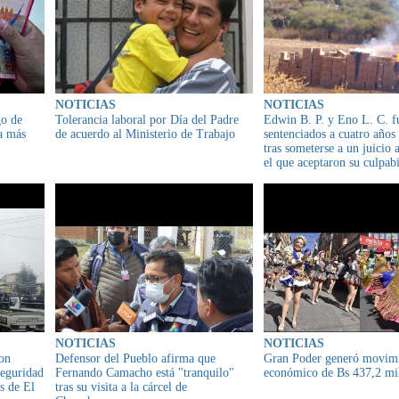
NOTICIAS
NOTICIAS
go de
Tolerancia laboral por Día del Padre
Edwin B. P. y Eno L. C. f
a más
de acuerdo al Ministerio de Trabajo
sentenciados a cuatro años 
tras someterse a un juicio 
el que aceptaron su culpabi
NOTICIAS
NOTICIAS
ron
Defensor del Pueblo afirma que
Gran Poder generó movim
seguridad
Fernando Camacho está "tranquilo"
económico de Bs 437,2 mi
as de El
tras su visita a la cárcel de