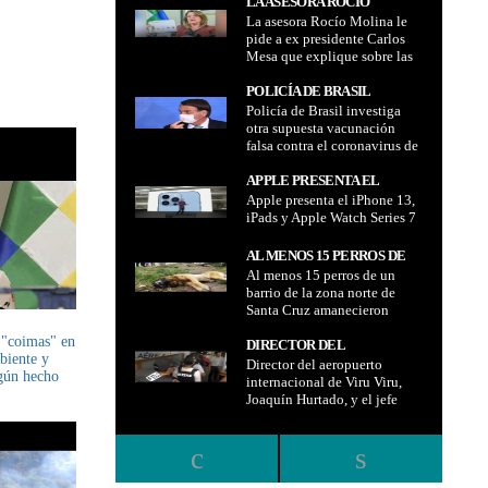
LA ASESORA ROCÍO
La asesora Rocío Molina le
MOLINA LE PIDE A EX
pide a ex presidente Carlos
PRESIDENTE CARLOS
Mesa que explique sobre las
MESA QUE EXPLIQUE
cifras "infladas" de las
SOBRE LAS CIFRAS
reservas de gas durante su
POLICÍA DE BRASIL
"INFLADAS" DE LAS
gestión
Policía de Brasil investiga
INVESTIGA OTRA
RESERVAS DE GAS
otra supuesta vacunación
SUPUESTA VACUNACIÓN
DURANTE SU GESTIÓN
falsa contra el coronavirus de
FALSA CONTRA EL
ex presidente Bolsonaro en
CORONAVIRUS DE EX
Sao Paulo
APPLE PRESENTA EL
PRESIDENTE BOLSONARO
Apple presenta el iPhone 13,
IPHONE 13, IPADS Y APPLE
EN SAO PAULO
iPads y Apple Watch Series 7
WATCH SERIES 7
AL MENOS 15 PERROS DE
Al menos 15 perros de un
UN BARRIO DE LA ZONA
barrio de la zona norte de
NORTE DE SANTA CRUZ
Santa Cruz amanecieron
AMANECIERON MUERTOS,
muertos, Soprama pide que
SOPRAMA PIDE QUE DEN
 "coimas" en
den con la responsable que ya
DIRECTOR DEL
CON LA RESPONSABLE
biente y
fue identificada por una
Director del aeropuerto
AEROPUERTO
QUE YA FUE IDENTIFICADA
ngún hecho
vecina
internacional de Viru Viru,
INTERNACIONAL DE VIRU
POR UNA VECINA
Joaquín Hurtado, y el jefe
VIRU, JOAQUÍN HURTADO,
regional de BoA, Carlos
Y EL JEFE REGIONAL DE
Moreno Méndez, fueron
BOA, CARLOS MORENO
desvinculados por el vuelo de
MÉNDEZ, FUERON
droga que partió desde Santa
DESVINCULADOS POR EL
Cruz