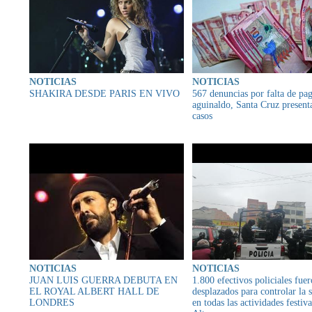
NOTICIAS
NOTICIAS
SHAKIRA DESDE PARIS EN VIVO
567 denuncias por falta de pa
aguinaldo, Santa Cruz present
casos
NOTICIAS
NOTICIAS
JUAN LUIS GUERRA DEBUTA EN
1.800 efectivos policiales fue
EL ROYAL ALBERT HALL DE
desplazados para controlar la 
LONDRES
en todas las actividades festiv