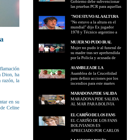
Gobierno debe subvencionar
SUBVENCIONAR LAS
las pruebas PCR para aquellas
PRUEBAS PCR PARA
personas que no quieran
AQUELLAS PERSONAS QUE
inmunizarse contra el Covid-
"NO ESTUVO A LA ALTURA
NO QUIERAN
19 por el alto costo que
"No estuvo a la altura en el
EN EL MUNDIAL" DIJO EX
INMUNIZARSE CONTRA EL
tienen
mundial" dijo Ex jugador
JUGADOR 1978 Y TÉCNICO
COVID-19 POR EL ALTO
1978 y Técnico argentino a
ARGENTINO A CERCA DE
COSTO QUE TIENEN
cerca de Messi
ía
MESSI
MUJER NO PUDO IR AL
Mujer no pudo ir al funeral de
FUNERAL DE SU MADRE
su madre tras ser aprehendida
TRAS SER APREHENDIDA
por la Policía y acusada de
POR LA POLICÍA Y
agredir a Muriel Cruz
ACUSADA DE AGREDIR A
ASAMBLEA DE LA
nflamación
MURIEL CRUZ
Asamblea de la Cruceñidad
CRUCEÑIDAD PARA
a Dion, ha
para definir acciones por los
DEFINIR ACCIONES POR
 razón, la
incendios para este martes
LOS INCENDIOS PARA ESTE
MARTES
MARADONA PIDE SALIDA
MARADONA PIDE SALIDA
AL MAR PARA BOLIVIA
ntar en su
AL MAR PARA BOLIVIA
 de Celine
EL CARIÑO DE LOS FANS
EL CARIÑO DE LOS FANS
BOLIVIANOS ES
BOLIVIANOS ES
APRECIADO POR CARLOS
APRECIADO POR CARLOS
BAUTE
BAUTE