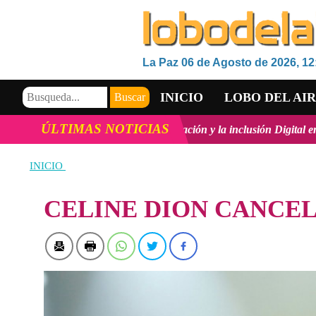
La Paz 06 de Agosto de 2026, 12
INICIO
LOBO DEL AI
ÚLTIMAS NOTICIAS
o Tecnológico, la innovación y la inclusión Digital en Bolivia
ver má
VIDEOS
INICIO
CELINE DION CANCE