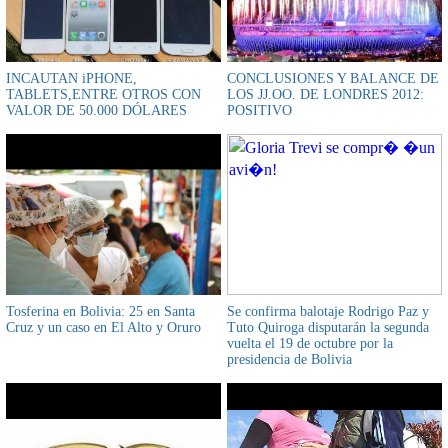
INCAUTAN iPHONE,
CONCLUSIONES Y BALANCE DE
TABLETS,ENTRE OTROS CON
LOS JJ.OO. DE LONDRES 2012:
VALOR DE 50.000 DÓLARES
POSITIVO
Tosferina en Bolivia: 25 en Santa
Se confirma balotaje Rodrigo Paz y
Cruz y un caso en El Alto y Oruro
Tuto Quiroga disputarán la segunda
vuelta el 19 de octubre por la
presidencia de Bolivia