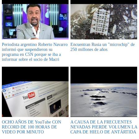
Periodista argentino Roberto Navarro
Encuentran Rusia un "microchip" de
informó que suspendieron su
250 millones de años
programa en C5N porque se iba a
informar sobre el socio de Macri
OCHO AÑOS DE YouTube CON
A CAUSA DE LA FRECUENTES
RECORD DE 100 HORAS DE
NEVADAS PIERDE VOLUMEN LA
VIDEO POR MINUTO
CAPA DE HIELO DE ANTÁRTIDA