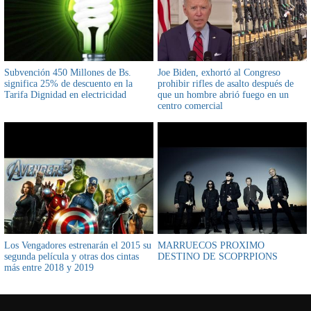
Subvención 450 Millones de Bs.
Joe Biden, exhortó al Congreso
significa 25% de descuento en la
prohibir rifles de asalto después de
Tarifa Dignidad en electricidad
que un hombre abrió fuego en un
centro comercial
Los Vengadores estrenarán el 2015 su
MARRUECOS PROXIMO
segunda película y otras dos cintas
DESTINO DE SCOPRPIONS
más entre 2018 y 2019