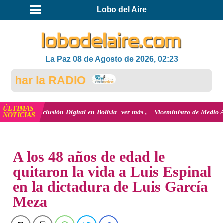
Lobo del Aire
La Paz 08 de Agosto de 2026, 02:23
har la RADIO
ÚLTIMAS
 la inclusión Digital en Bolivia
ver más
Viceministro de Medio Ambiente, J
NOTICIAS
INICIO
A los 48 años de edad le
quitaron la vida a Luis Espinal
en la dictadura de Luis García
Meza