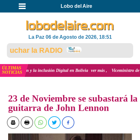
Lobo del Aire
La Paz 06 de Agosto de 2026, 18:51
cuchar la RADIO
ÚLTIMAS
novación y la inclusión Digital en Bolivia
ver más
Viceministro de Medio A
NOTICIAS
INICIO
23 de Noviembre se subastará la
guitarra de John Lennon