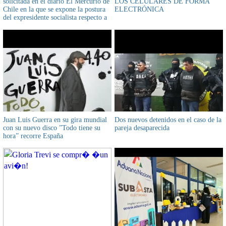
solicitada en el diario El Mercurio de
LOS CELULARES DE FORMA
Chile en la que se expone la postura
ELECTRÓNICA
del expresidente socialista respecto a
la demanda marítima
Juan Luis Guerra en su gira mundial
Dos nuevos detenidos en el caso de la
con su nuevo disco ”Todo tiene su
pareja desaparecida
hora” recorre España