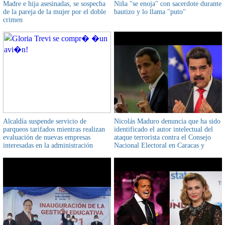
Madre e hija asesinadas, se sospecha
Niña "se enoja" con sacerdote durante
de la pareja de la mujer por el doble
bautizo y lo llama "puto"
crimen
Alcaldía suspende servicio de
Nicolás Maduro denuncia que ha sido
parqueos tarifados mientras realizan
identificado el autor intelectual del
evaluación de nuevas empresas
ataque terrorista contra el Consejo
interesadas en la administración
Nacional Electoral en Caracas y
pedirá captura a Leopoldo López