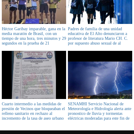
Héctor Garibay imparable, gana en la
Padres de familia de una unidad
media maratón de Brasil, con un
educativa de El Alto denunciaron a
tiempo de una hora, tres minutos y 29
profesor de literatura Mario CH. C.
segundos en la prueba de 21
por supuesto abuso sexual de al
kilómetros
menos nueve estudiantes de 13 años
Cuarto intermedio a las medidas de
SENAMHI Servicio Nacional de
presión de Vecinos que bloqueaban el
Meteorología e Hidrología alerta ante
relleno sanitario en rechazo al
pronostico de lluvia y tormentas
incremento de la tasa de aseo urbano
eléctricas moderadas para este fin de
que afectaría al bolsillo de todos los
semana
paceños hasta que alcalde Arias
abrogue la medida