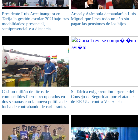
Presidente Luis Arce inaugura en
Aracely Arámbula demandará a Luis
Tarija la gestión escolar 2021bajo tres
Miguel que lleva todo un año sin
modalidades: presencial,
pagar las pensiones de los hijos
semipresencial y a distancia
Casi un millón de litros de
Sudáfrica exige reunión urgente del
combustibles fueron recuperados en
Consejo de Seguridad por el ataque
dos semanas con la nueva política de
de EE.UU. contra Venezuela
lucha de contrabando de carburantes
datos de la ANH