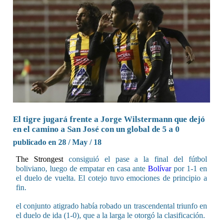
El tigre jugará frente a Jorge Wilstermann que dejó
en el camino a San José con un global de 5 a 0
publicado en 28 / May / 18
The Strongest
consiguió el pase a la final del fútbol
boliviano, luego de empatar en casa ante
Bolívar
por 1-1 en
el duelo de vuelta. El cotejo tuvo emociones de principio a
fin.
el conjunto atigrado había robado un trascendental triunfo en
el duelo de ida (1-0), que a la larga le otorgó la clasificación.