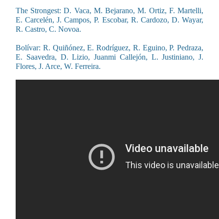
The Strongest: D. Vaca, M. Bejarano, M. Ortiz, F. Martelli,
E. Carcelén, J. Campos, P. Escobar, R. Cardozo, D. Wayar,
R. Castro, C. Novoa.
Bolívar: R. Quiñónez, E. Rodríguez, R. Eguino, P. Pedraza,
E. Saavedra, D. Lizio, Juanmi Callejón, L. Justiniano, J.
Flores, J. Arce, W. Ferreira.