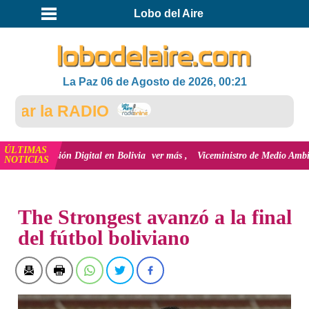
Lobo del Aire
La Paz 06 de Agosto de 2026, 00:21
ar la RADIO
ÚLTIMAS
inclusión Digital en Bolivia
ver más
Viceministro de Medio Ambiente, José 
NOTICIAS
INICIO
NOTICIAS
The Strongest avanzó a la final
del fútbol boliviano