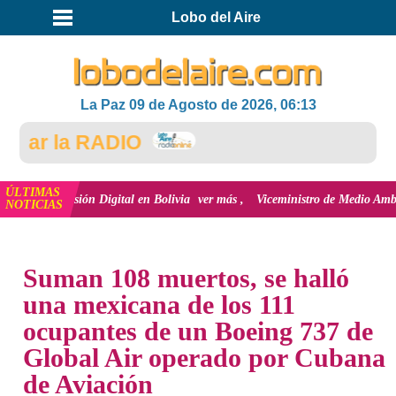
Lobo del Aire
La Paz 09 de Agosto de 2026, 06:13
ar la RADIO
ÚLTIMAS
a inclusión Digital en Bolivia
ver más
Viceministro de Medio Ambiente, Jos
NOTICIAS
INICIO
NOTICIAS
Suman 108 muertos, se halló
una mexicana de los 111
ocupantes de un Boeing 737 de
Global Air operado por Cubana
de Aviación