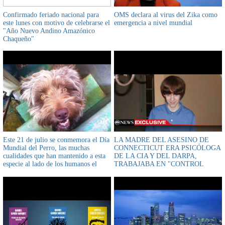
Confirmado feriado nacional para
OMS declara al virus del Zika como
este lunes con motivo de celebrarse el
emergencia a nivel mundial
"Año Nuevo Andino Amazónico
Chaqueño"
Este 21 de julio se conmemora el Día
LA MADRE DEL ASESINO DE
Mundial del Perro, las muchas
CONNECTICUT ERA PSICÓLOGA
cualidades que han mantenido a esta
DE LA CIA Y DEL DARPA,
especie al lado de los humanos el
TRABAJABA EN "CONTROL
homenaje debe ser a diario
MENTAL"