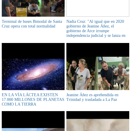
Terminal de buses Bimodal de Santa
Nadia Cruz: "Al igual que en 2020
Cruz opera con total normalidad
gobierno de Jeanine Áñez, el
gobierno de Arce irrumpe
independencia judicial y se lanza en
cacería de juezas
EN LA VÍA LÁCTEA EXISTEN
Jeanine Áñez es aprehendida en
17.000 MILLONES DE PLANETAS
Trinidad y trasladada a La Paz
COMO LA TIERRA