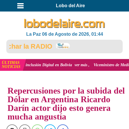
Lobo del Aire
La Paz 06 de Agosto de 2026, 01:44
char la RADIO
ÚLTIMAS
ón y la inclusión Digital en Bolivia
ver más
Viceministro de Medio Ambient
NOTICIAS
INICIO
NOTICIAS
Repercusiones por la subida del
Dólar en Argentina Ricardo
Darín actor dijo esto genera
mucha angustía