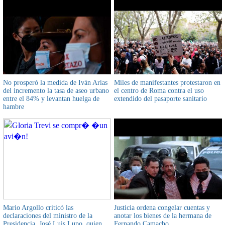
No prosperó la medida de Iván Arias
Miles de manifestantes protestaron en
del incremento la tasa de aseo urbano
el centro de Roma contra el uso
entre el 84% y levantan huelga de
extendido del pasaporte sanitario
hambre
Mario Argollo criticó las
Justicia ordena congelar cuentas y
declaraciones del ministro de la
anotar los bienes de la hermana de
Presidencia, José Luis Lupo, quien
Fernando Camacho