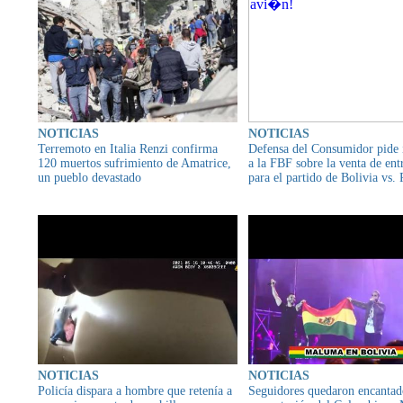
NOTICIAS
NOTICIAS
Terremoto en Italia Renzi confirma
Defensa del Consumidor pide
120 muertos sufrimiento de Amatrice,
a la FBF sobre la venta de ent
un pueblo devastado
para el partido de Bolivia vs.
NOTICIAS
NOTICIAS
Policía dispara a hombre que retenía a
Seguidores quedaron encantad