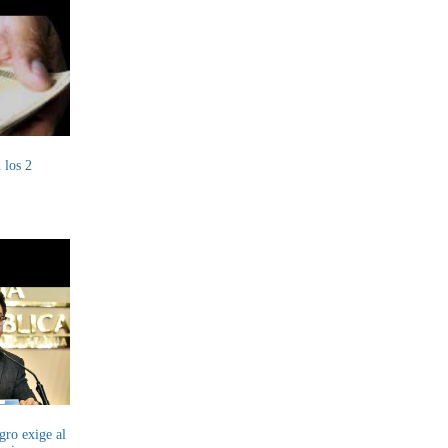
 los 2
ro exige al