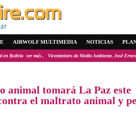
:27
RE
AIRWOLF MULTIMEDIA
NOTICIAS
PLA
ás
Viceministro de Medio Ambiente, José Ernesto Ávila: "la mayoría
o animal tomará La Paz este
contra el maltrato animal y p