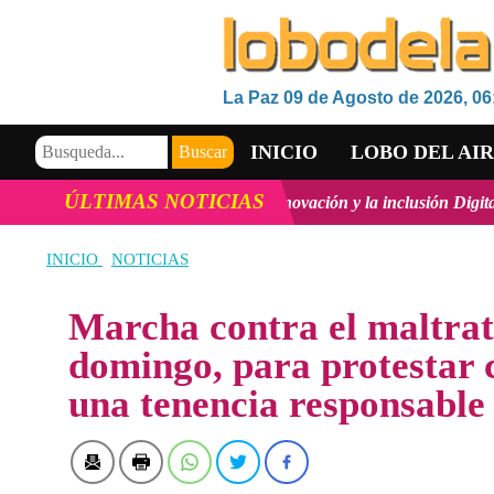
La Paz 09 de Agosto de 2026, 06
INICIO
LOBO DEL AI
ÚLTIMAS NOTICIAS
lo Tecnológico, la innovación y la inclusión Digital en Bolivia
ver m
VIDEOS
INICIO
NOTICIAS
Marcha contra el maltrat
domingo, para protestar 
una tenencia responsable