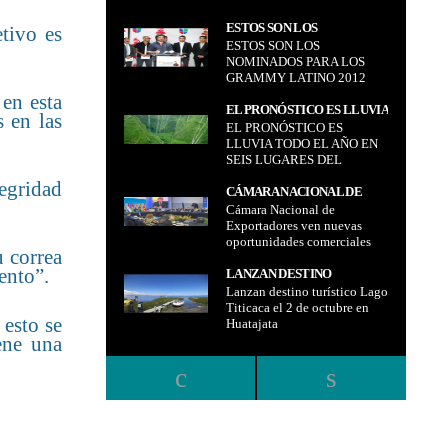
BOLIVIANOS
ESTOS SON LOS
etivo es
ESTOS SON LOS
NOMINADOS PARA LOS
NOMINADOS PARA LOS
GRAMMY LATINO 2012
GRAMMY LATINO 2012
 en esta
EL PRONÓSTICO ES LLUVIA
 en las
EL PRONÓSTICO ES
TODO EL AÑO EN SEIS
LLUVIA TODO EL AÑO EN
LUGARES DEL MUNDO
SEIS LUGARES DEL
MUNDO
tegridad
CÁMARA NACIONAL DE
Cámara Nacional de
EXPORTADORES VEN
Exportadores ven nuevas
NUEVAS OPORTUNIDADES
oportunidades comerciales
COMERCIALES PARA
u correa
para Bolivia con el Mercosur
BOLIVIA CON EL
ento”.
LANZAN DESTINO
MERCOSUR
Lanzan destino turístico Lago
TURÍSTICO LAGO
Titicaca el 2 de octubre en
TITICACA EL 2 DE
esto se
Huatajata
OCTUBRE EN HUATAJATA
ene una