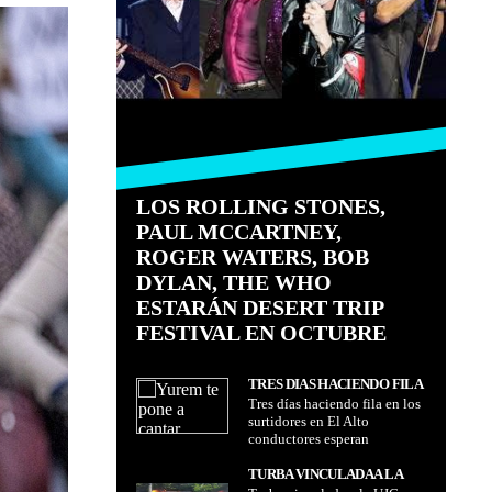
LOS ROLLING STONES,
PAUL MCCARTNEY,
ROGER WATERS, BOB
DYLAN, THE WHO
ESTARÁN DESERT TRIP
FESTIVAL EN OCTUBRE
TRES DÍAS HACIENDO FILA
Tres días haciendo fila en los
EN LOS SURTIDORES EN EL
surtidores en El Alto
ALTO CONDUCTORES
conductores esperan
ESPERAN RESPUESTAS
respuestas
TURBA VINCULADA A LA