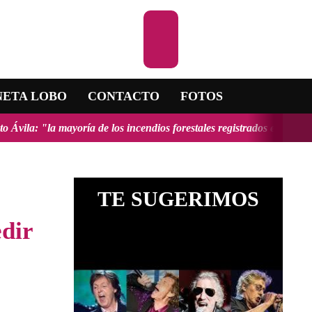
Escuchar la R
NETA LOBO
CONTACTO
FOTOS
 de los incendios forestales registrados en el país fueron provocados
TE SUGERIMOS
edir