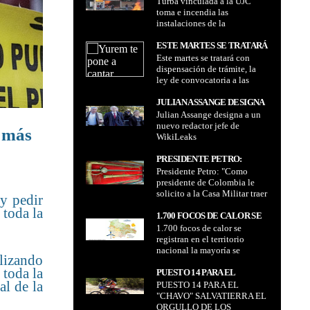
Turba vinculada a la UJC
UJC TOMA E INCENDIA LAS
toma e incendia las
INSTALACIONES DE LA
instalaciones de la
FEDERACIÓN ÚNICA DE
Federación Única de
TRABAJADORES
Trabajadores Campesinos de
ESTE MARTES SE TRATARÁ
CAMPESINOS DE SANTA
Santa Cruz
Este martes se tratará con
CON DISPENSACIÓN DE
CRUZ
dispensación de trámite, la
TRÁMITE, LA LEY DE
ley de convocatoria a las
CONVOCATORIA A LAS
elecciones subnacionales
ELECCIONES
2026, confirmó el
JULIAN ASSANGE DESIGNA
SUBNACIONALES 2026,
viceministro de Coordinación
Julian Assange designa a un
A UN NUEVO REDACTOR
CONFIRMÓ EL
Legislativa
nuevo redactor jefe de
JEFE DE WIKILEAKS
n más
VICEMINISTRO DE
WikiLeaks
COORDINACIÓN
LEGISLATIVA
PRESIDENTE PETRO:
Presidente Petro: "Como
"COMO PRESIDENTE DE
presidente de Colombia le
COLOMBIA LE SOLICITO A
solicito a la Casa Militar traer
LA CASA MILITAR TRAER
 y pedir
la espada de Bolívar, una
LA ESPADA DE BOLÍVAR,
 toda la
orden del mandato popular y
1.700 FOCOS DE CALOR SE
UNA ORDEN DEL MANDATO
de este mandatario"
1.700 focos de calor se
REGISTRAN EN EL
POPULAR Y DE ESTE
registran en el territorio
TERRITORIO NACIONAL LA
MANDATARIO"
nacional la mayoría se
MAYORÍA SE GENERAN EN
alizando
generan en el departamento
EL DEPARTAMENTO DE
 toda la
de Santa Cruz de acuerdo a
PUESTO 14 PARA EL
SANTA CRUZ DE ACUERDO A
al de la
SENAMHI
PUESTO 14 PARA EL
"CHAVO" SALVATIERRA EL
SENAMHI
"CHAVO" SALVATIERRA EL
ORGULLO DE LOS
ORGULLO DE LOS
BOLIVIANOS