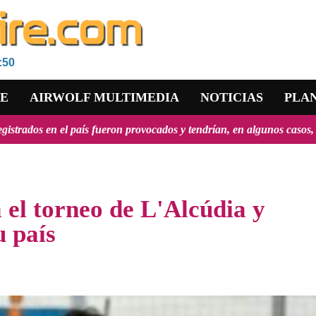
:50
RE
AIRWOLF MULTIMEDIA
NOTICIAS
PLA
aís fueron provocados y tendrían, en algunos casos, propósitos geopol
 el torneo de L'Alcúdia y
u país