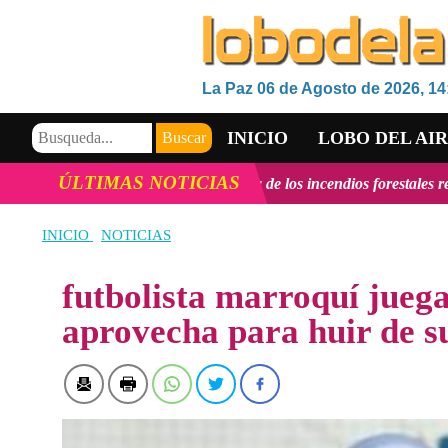
La Paz 06 de Agosto de 2026, 14
INICIO
LOBO DEL AI
ÚLTIMAS NOTICIAS
to Ávila: "la mayoría de los incendios forestales registrados en el p
VIDEOS
INICIO
NOTICIAS
futbolista marroquí juega
aprovecha para huir de s