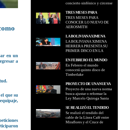
concierto sinfónico y circense
CIRCENSE "CIRCO
"Circo Stereo" inédito en La
STEREO" INÉDITO EN LA
Paz
TRES MESES PARA
PAZ
TRES MESES PARA
CONOCER LO NUEVO DE
CONOCER LO NUEVO DE
AEROSMITH
 como
AEROSMITH
LA BOLIVIANA XIMENA
LA BOLIVIANA XIMENA
HERRERA PRESENTA SU
HERRERA PRESENTA SU
PRIMER DISCO EN LA
PRIMER DISCO EN LA
CADENA CNN
par en un
CADENA CNN
EN FEBRERO EL MUNDO
egresar a
En Febrero el mundo
CONOCERÁ QUINTO DISCO
conocerá quinto disco de
DE TIMBERLAKE
Timberlake
tud.
PROYECTO DE UNA NUEVA
Proyecto de una nueva norma
NORMA BUSCA AJUSTAR O
busca ajustar o reformar la
REFORMAR LA LEY
el que su
Ley Marcelo Quiroga Santa
MARCELO QUIROGA SANTA
equipaje,
Cruz incluye la figura de
CRUZ INCLUYE LA FIGURA
"colaborador eficaz" o
SE REALIZÓ EL TENDIDO
DE "COLABORADOR
"delación premiada" para
Se realizó el tendido del
DEL CABLE DE LA LÍNEA
EFICAZ" O "DELACIÓN
fortalecer la lucha contra la
cable de la Línea Café entre
CAFÉ ENTRE MIRAFLORES
ticiones
PREMIADA" PARA
corrupción en Bolivia lo
Miraflores y el Cruce de
Y EL CRUCE DE VILLAS
rticiparon
FORTALECER LA LUCHA
confirmó ministro de Justicia
Villas