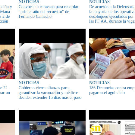
NOTICIAS
NOTICIAS
ación y
Convocan a caravana para recordar
De acuerdo a la Defensorí
iviana
"primer año del secuestro" de
la mayoría de los operativ
s 2 de
Fernando Camacho
desbloqueo ejecutados por 
cción
las FF.AA. durante la vige
Estado de Excepción se de
de manera pacífica
NOTICIAS
NOTICIAS
de 22
Gobierno cierra alianzas para
186 Denuncias contra emp
mar un
garantizar la vacunación y médicos
pagaron el aguinaldo
deciden extender 15 días más el paro