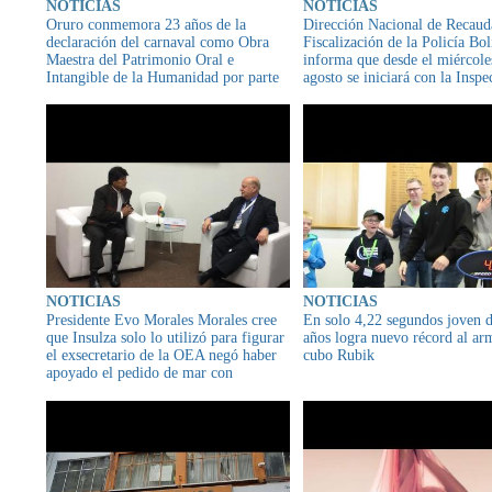
NOTICIAS
NOTICIAS
Oruro conmemora 23 años de la
Dirección Nacional de Recaud
declaración del carnaval como Obra
Fiscalización de la Policía Bol
Maestra del Patrimonio Oral e
informa que desde el miércole
Intangible de la Humanidad por parte
agosto se iniciará con la Inspe
de la UNESCO
Técnica Vehicular
NOTICIAS
NOTICIAS
Presidente Evo Morales Morales cree
En solo 4,22 segundos joven 
que Insulza solo lo utilizó para figurar
años logra nuevo récord al ar
el exsecretario de la OEA negó haber
cubo Rubik
apoyado el pedido de mar con
soberanía para Bolivia