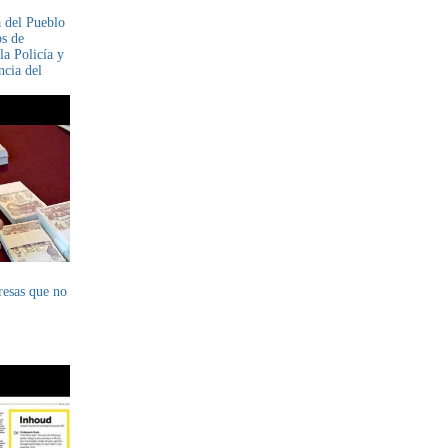
a del Pueblo
os de
la Policía y
ncia del
sarrollaron
resas que no