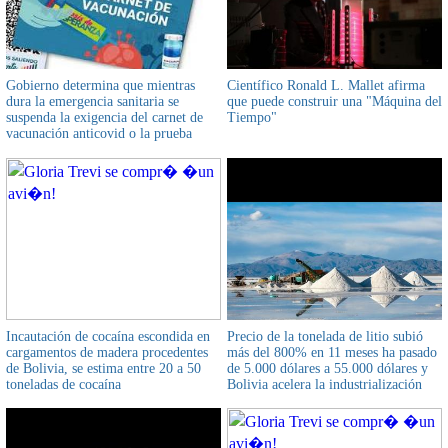
Gobierno determina que mientras
Científico Ronald L. Mallet afirma
dura la emergencia sanitaria se
que puede construir una "Máquina del
suspenda la exigencia del carnet de
Tiempo"
vacunación anticovid o la prueba
PCR
Incautación de cocaína escondida en
Precio de la tonelada de litio subió
cargamentos de madera procedentes
más del 800% en 11 meses ha pasado
de Bolivia, se estima entre 20 a 50
de 5.000 dólares a 55.000 dólares y
toneladas de cocaína
Bolivia acelera la industrialización