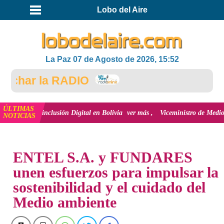
Lobo del Aire
La Paz 07 de Agosto de 2026, 15:52
har la RADIO
ÚLTIMAS
y la inclusión Digital en Bolivia
ver más
Viceministro de Medio Ambiente,
NOTICIAS
INICIO
NOTICIAS
ENTEL S.A. y FUNDARES
unen esfuerzos para impulsar la
sostenibilidad y el cuidado del
Medio ambiente