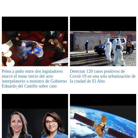
CONTENIDO RELACIONADO
Pelea a puño entre dos legisladores
Detectan 120 casos positivos de
marcó el tenso inicio del acto
Covid-19 en una sola urbanización de
interpelatorio a ministro de Gobierno
la ciudad de El Alto
Eduardo del Castillo sobre caso
Jeanine Áñez