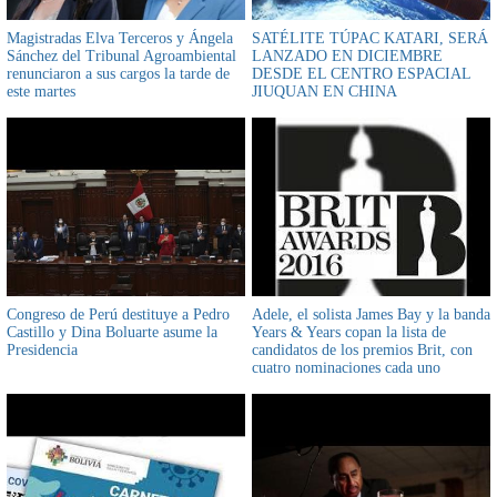
Magistradas Elva Terceros y Ángela
SATÉLITE TÚPAC KATARI, SERÁ
Sánchez del Tribunal Agroambiental
LANZADO EN DICIEMBRE
renunciaron a sus cargos la tarde de
DESDE EL CENTRO ESPACIAL
este martes
JIUQUAN EN CHINA
Congreso de Perú destituye a Pedro
Adele, el solista James Bay y la banda
Castillo y Dina Boluarte asume la
Years & Years copan la lista de
Presidencia
candidatos de los premios Brit, con
cuatro nominaciones cada uno