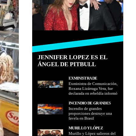
JENNIFER LOPEZ ES EL
ÁNGEL DE PITBULL
EXMINISTRA DE
Exministra de Comunicación,
COMUNICACIÓN, ROXANA
Roxana Lizárraga Vera, fue
LIZÁRRAGA VERA, FUE
declarada en rebeldía informó
DECLARADA EN REBELDÍA
Fiscal Departamental de La
INFORMÓ FISCAL
Paz, William Alave Laura por
INCENDIO DE GRANDES
DEPARTAMENTAL DE LA
el caso denominado
Incendio de grandes
PROPORCIONES
PAZ, WILLIAM ALAVE
"Armamento no letal -
proporciones destruye una
DESTRUYE UNA FAVELA EN
LAURA POR EL CASO
Ecuador"
favela en Brasil
BRASIL
DENOMINADO
"ARMAMENTO NO LETAL -
MURILLO Y LÓPEZ
ECUADOR"
Murillo y López salieron del
SALIERON DEL PAÍS DÍAS