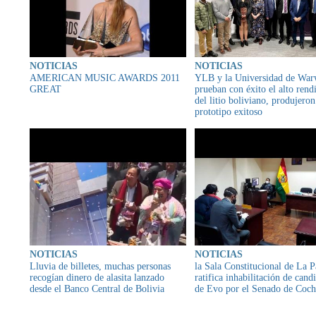
NOTICIAS
NOTICIAS
AMERICAN MUSIC AWARDS 2011
YLB y la Universidad de War
GREAT
prueban con éxito el alto rend
del litio boliviano, produjero
prototipo exitoso
NOTICIAS
NOTICIAS
Lluvia de billetes, muchas personas
la Sala Constitucional de La P
recogían dinero de alasita lanzado
ratifica inhabilitación de cand
desde el Banco Central de Bolivia
de Evo por el Senado de Coc