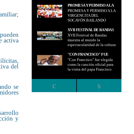
PROMESA Y PERMISO A LA
PROMESA Y PERMISO A LA
VIRGENCITA DEL SOCAVÓN
amiliar;
VIRGENCITA DEL
BAILANDO
SOCAVÓN BAILANDO
XVII FESTIVAL DE BANDAS
 pueden
XVII Festival de Bandas
MUESTRA AL MUNDO LA
e activa
muestra al mundo la
ESPECTACULARIDAD DE
espectacularidad de la cultura
LA CULTURA DESDE
desde Oruro
ORURO
"CON FRANCISCO" FUE
lícitas,
"Con Francisco" fue elegida
ELEGIDA COMO LA
como la canción oficial para
CANCIÓN OFICIAL PARA LA
iva del
la visita del papa Francisco
VISITA DEL PAPA
FRANCISCO
uando se
umidores
arrollo
cción y