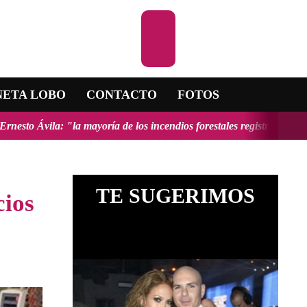
Escuchar la R
NETA LOBO
CONTACTO
FOTOS
oría de los incendios forestales registrados en el país fueron provoc
TE SUGERIMOS
cios