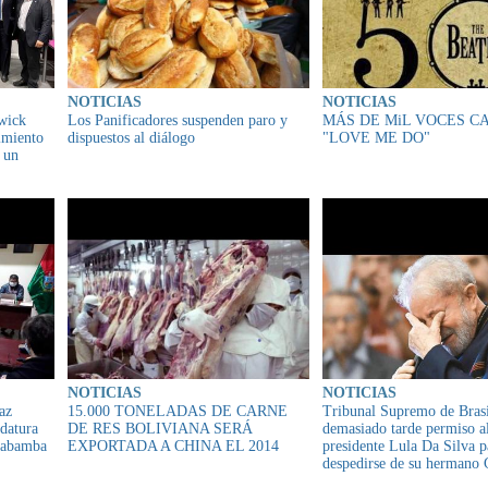
NOTICIAS
NOTICIAS
wick
Los Panificadores suspenden paro y
MÁS DE MiL VOCES C
imiento
dispuestos al diálogo
"LOVE ME DO"
n un
NOTICIAS
NOTICIAS
az
15.000 TONELADAS DE CARNE
Tribunal Supremo de Brasi
idatura
DE RES BOLIVIANA SERÁ
demasiado tarde permiso a
habamba
EXPORTADA A CHINA EL 2014
presidente Lula Da Silva p
despedirse de su hermano 
Silva