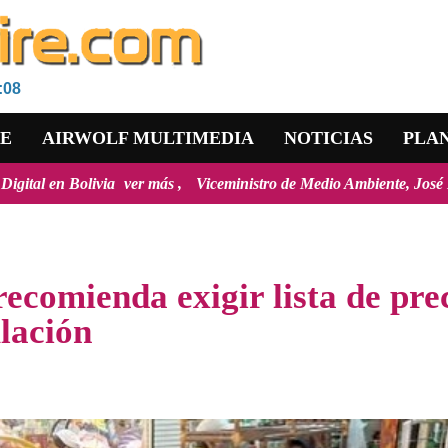
:08
RE
AIRWOLF MULTIMEDIA
NOTICIAS
PLA
er más
Viceministro de Medio Ambiente, José Ernesto Ávila: "la may
ecomienda exigir lista de pre
lación