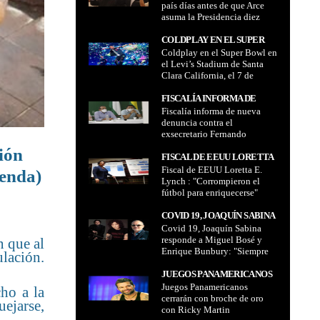
país días antes de que Arce
ANTES DE QUE ARCE
asuma la Presidencia diez
ASUMA LA PRESIDENCIA
militares y un ex ministro los
DIEZ MILITARES Y UN EX
escoltaron hasta la frontera
COLDPLAY EN EL SUPER
MINISTRO LOS
con Brasil
Coldplay en el Super Bowl en
BOWL EN EL LEVI’S
ESCOLTARON HASTA LA
el Levi’s Stadium de Santa
STADIUM DE SANTA CLARA
FRONTERA CON BRASIL
Clara California, el 7 de
CALIFORNIA, EL 7 DE
febrero 2016
FEBRERO 2016
FISCALÍA INFORMA DE
Fiscalía informa de nueva
NUEVA DENUNCIA CONTRA
denuncia contra el
EL EXSECRETARIO
exsecretario Fernando
FERNANDO PACHECO
Pacheco quien tiene una
QUIEN TIENE UNA ORDEN
ión
orden de aprehensión por no
FISCAL DE EEUU LORETTA
DE APREHENSIÓN POR NO
haber acudido este jueves a
Fiscal de EEUU Loretta E.
E. LYNCH :
ienda)
HABER ACUDIDO ESTE
declarar
Lynch : "Corrompieron el
"CORROMPIERON EL
JUEVES A DECLARAR
fútbol para enriquecerse"
FÚTBOL PARA
ENRIQUECERSE"
COVID 19, JOAQUÍN SABINA
Covid 19, Joaquín Sabina
RESPONDE A MIGUEL BOSÉ
responde a Miguel Bosé y
n que al
Y ENRIQUE BUNBURY:
Enrique Bunbury: "Siempre
"SIEMPRE HA HABIDO
ulación.
ha habido sectas extremas y
SECTAS EXTREMAS Y
excesivas, y esta es una
JUEGOS PANAMERICANOS
EXCESIVAS, Y ESTA ES UNA
contemporánea es una secta"
Juegos Panamericanos
CERRARÁN CON BROCHE
cho a la
CONTEMPORÁNEA ES UNA
cerrarán con broche de oro
DE ORO CON RICKY
ejarse,
SECTA"
con Ricky Martin
MARTIN