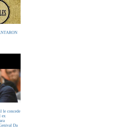
ANTARON
l le concede
l ex
ara
Genival Da