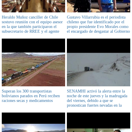
Heraldo Muñoz canciller de Chile
Gustavo Villarrubia es el periodista
sostuvo reunión con el equipo asesor
chileno que fue identificado por el
en la que también participaron el
propio presidente Evo Morales como
subsecretario de RREE y el agente
el encargado de desgastar al Gobierno
ante La Haya Felipe Bulnes
boliviano
Superan los 300 transportistas
SENAMHI activó la alerta entre la
bolivianos parados en Perú reciben
noche de este jueves y la madrugada
raciones secas y medicamentos
del viernes, debido a que se
pronostican fuertes nevadas en la
Cordillera Oriental y la ciudad de El
Alto