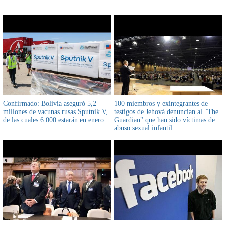
Confirmado: Bolivia aseguró 5,2
100 miembros y exintegrantes de
millones de vacunas rusas Sputnik V,
testigos de Jehová denuncian al "The
de las cuales 6.000 estarán en enero
Guardian" que han sido víctimas de
abuso sexual infantil