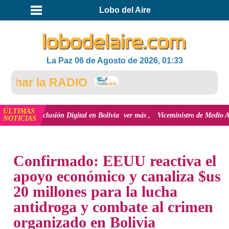
Lobo del Aire
La Paz 06 de Agosto de 2026, 01:33
har la RADIO
ÚLTIMAS
la inclusión Digital en Bolivia
ver más
Viceministro de Medio Ambiente, Jo
NOTICIAS
INICIO
NOTICIAS
Confirmado: EEUU reactiva el
apoyo económico y canaliza $us
20 millones para la lucha
antidroga y combate al crimen
organizado en Bolivia