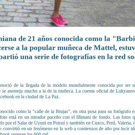
niana de 21 años conocida como la "Barbi
rse a la popular muñeca de Mattel, estu
rtió una serie de fotografías en la red so
onoció de la llegada de la modelo mundialmente conocida por ser 
ue se asemeja mucho a la de la muñeca. La cuenta oficial de Lukyano
Facebook en la ciudad de La Paz.
conocido como la "calle de la Brujas", en otra posa para su fotógrafo e
foto está en un mirador paceño con el Illimani de fondo. Las fotos 
lo por el Salar de Uyuni en Potosí y también en Cuzco, Perú. Valeria, 
se convirtió en un fenómeno en la web a comienzos de año por lucir idé
ebook superan los 600 mil.