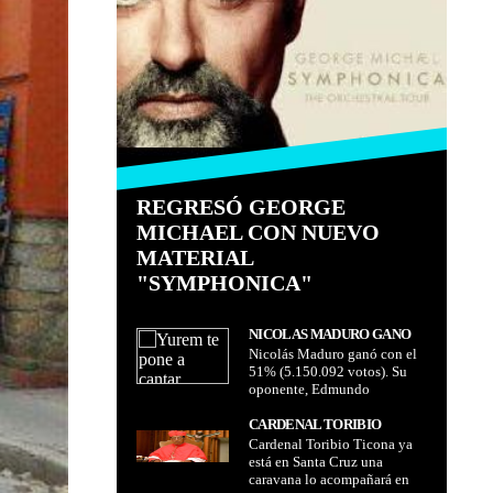
REGRESÓ GEORGE
MICHAEL CON NUEVO
MATERIAL
"SYMPHONICA"
NICOLÁS MADURO GANÓ
Nicolás Maduro ganó con el
CON EL 51% (5.150.092
51% (5.150.092 votos). Su
VOTOS). SU OPONENTE,
oponente, Edmundo
EDMUNDO GONZÁLEZ
González obtuvo 42,2%
OBTUVO 42,2% (4.445.978
(4.445.978 votos) de los
CARDENAL TORIBIO
VOTOS) DE LOS VOTOS DE
votos de acuerdo al CNE de
Cardenal Toribio Ticona ya
TICONA YA ESTÁ EN SANTA
ACUERDO AL CNE DE
Venezuela
está en Santa Cruz una
CRUZ UNA CARAVANA LO
VENEZUELA
caravana lo acompañará en
ACOMPAÑARÁ EN LA PAZ