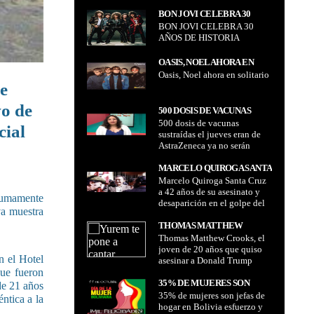
La Paz
BON JOVI CELEBRA 30
BON JOVI CELEBRA 30
AÑOS DE HISTORIA
AÑOS DE HISTORIA
OASIS, NOEL AHORA EN
Oasis, Noel ahora en solitario
SOLITARIO
e
vo de
500 DOSIS DE VACUNAS
500 dosis de vacunas
SUSTRAÍDAS EL JUEVES
cial
sustraídas el jueves eran de
ERAN DE ASTRAZENECA YA
AstraZeneca ya no serán
NO SERÁN APLICADAS
aplicadas
MARCELO QUIROGA SANTA
Marcelo Quiroga Santa Cruz
CRUZ A 42 AÑOS DE SU
a 42 años de su asesinato y
ASESINATO Y
sumamente
desaparición en el golpe del
DESAPARICIÓN EN EL
va muestra
17 de julio de 1980
GOLPE DEL 17 DE JULIO DE
THOMAS MATTHEW
1980
Thomas Matthew Crooks, el
CROOKS, EL JOVEN DE 20
joven de 20 años que quiso
AÑOS QUE QUISO ASESINAR
n el Hotel
asesinar a Donald Trump
A DONALD TRUMP
que fueron
35% DE MUJERES SON
de 21 años
35% de mujeres son jefas de
JEFAS DE HOGAR EN
ntica a la
hogar en Bolivia esfuerzo y
BOLIVIA ESFUERZO Y