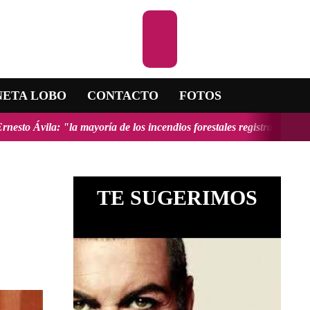
Escuchar la 
NETA LOBO
CONTACTO
FOTOS
ayoría de los incendios forestales registrados en el país fueron prov
TE SUGERIMOS