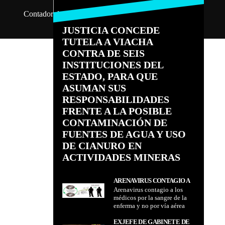
Contador de visitas: 10480218
Lobo del Aire 2026
JUSTICIA CONCEDE
TUTELA A VIACHA
CONTRA DE SEIS
INSTITUCIONES DEL
ESTADO, PARA QUE
ASUMAN SUS
RESPONSABILIDADES
FRENTE A LA POSIBLE
CONTAMINACIÓN DE
FUENTES DE AGUA Y USO
DE CIANURO EN
ACTIVIDADES MINERAS
ARENAVIRUS CONTAGIO A
Arenavirus contagio a los
LOS MÉDICOS POR LA
médicos por la sangre de la
SANGRE DE LA ENFERMA Y
enferma y no por vía aérea
NO POR VÍA AÉREA
EXJEFE DE GABINETE DE