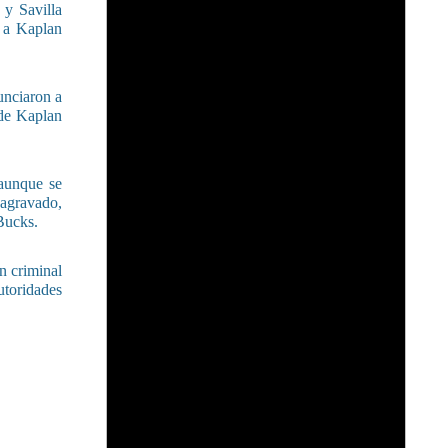
 y Savilla
 a Kaplan
unciaron a
 de Kaplan
 aunque se
 agravado,
Bucks.
n criminal
utoridades