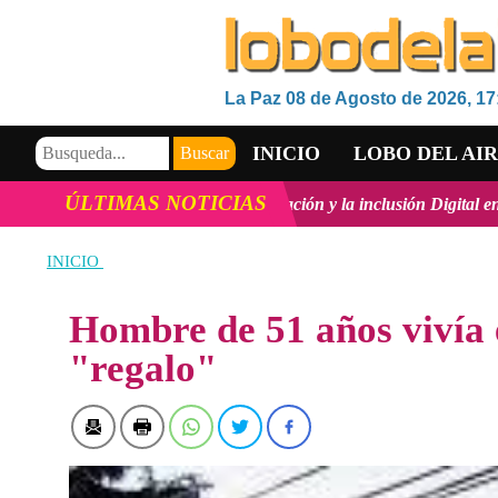
La Paz 08 de Agosto de 2026, 17
INICIO
LOBO DEL AI
ÚLTIMAS NOTICIAS
ógico, la innovación y la inclusión Digital en Bolivia
ver más
Vic
VIDEOS
INICIO
Hombre de 51 años vivía 
"regalo"