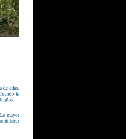
,
 de ellas,
 Cuando la
18 años.
. La mayor
suministrar