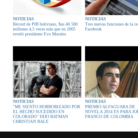
NOTICIAS
NOTICIAS
Récord de PIB boliviano, $us 40.500
Tres nuevas funciones de la re
millones 4,5 veces más que en 2005
Facebook
reveló presidente Evo Morales
NOTICIAS
NOTICIAS
"ME SIENTO HORRORIZADO POR
PREMIO ALFAGUARA DE
EL HECHO SUCEDIDO EN
NOVELA 2014 ES PARA J
COLORADO" DIJO BATMAN
FRANCO DE COLOMBIA
CHRISTIAN BALE