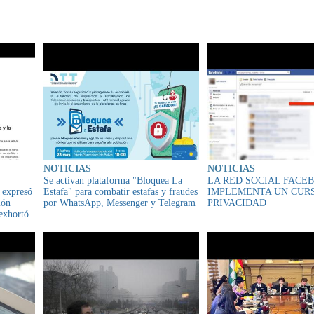
IONADO
NOTICIAS
NOTICIAS
Se activan plataforma "Bloquea La
LA RED SOCIAL FACE
a expresó
Estafa" para combatir estafas y fraudes
IMPLEMENTA UN CUR
ión
por WhatsApp, Messenger y Telegram
PRIVACIDAD
 exhortó
 paz"