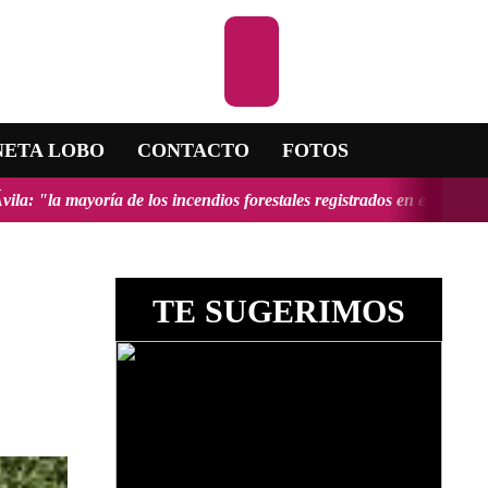
Escuchar la RAD
NETA LOBO
CONTACTO
FOTOS
ncendios forestales registrados en el país fueron provocados y tendrí
TE SUGERIMOS