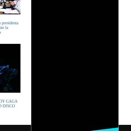
 presidenta
te la
o
DY GAGA
O DISCO