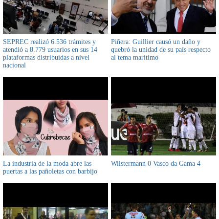
SEPREC realizó 6.536 trámites y
Piñera: Guillier causó un daño y
atendió a 8.779 usuarios en sus 14
quebró la unidad de su país respecto
plataformas distribuidas a nivel
al tema marítimo
nacional
La industria de la moda abre las
Wilstermann 0 Vasco da Gama 4
puertas a las pañoletas con barbijo