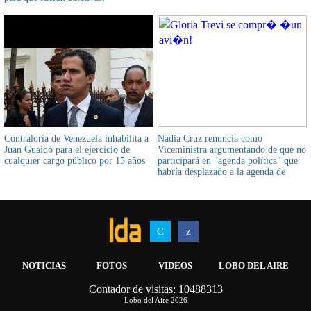
perjudicando la salud mental de una
mujer de 20 años
Contraloría de Venezuela inhabilita a
Nadia Cruz renuncia como
Juan Guaidó para el ejercicio de
Viceministra argumentando de que no
cualquier cargo público por 15 años
participará en "agenda política" que
habría desplazado a la agenda de
derechos humanos en el Gobierno
NOTICIAS
FOTOS
VIDEOS
LOBO DEL AIRE
Contador de visitas: 10488313
AIRWOLF MULTIMEDIA
INFOSICOES
Lobo del Aire 2026