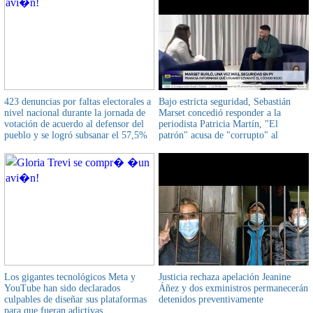
423 denuncias por faltas electorales a
Bajo estricta seguridad, Sebastián
nivel nacional durante la jornada de
Marset concedió responder a la
votación de acuerdo al defensor del
periodista Patricia Martín, "El
pueblo y se logró subsanar el 57,5%
patrón" acusa de "corrupto" al
Ministro Del Castillo y le dice que
cuente la verdad
Los gigantes tecnológicos Meta y
Justicia rechaza apelación Jeanine
YouTube han sido declarados
Áñez y dos exministros permanecerán
culpables de diseñar sus plataformas
detenidos preventivamente
para que fueran adictivas,