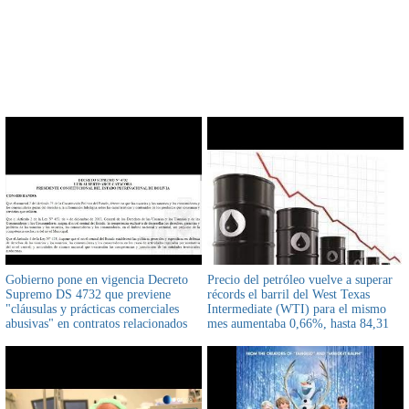
CONTENIDO RELACIONADO
Gobierno pone en vigencia Decreto
Precio del petróleo vuelve a superar
Supremo DS 4732 que previene
récords el barril del West Texas
"cláusulas y prácticas comerciales
Intermediate (WTI) para el mismo
abusivas" en contratos relacionados
mes aumentaba 0,66%, hasta 84,31
con la venta futura de bienes
dólares
inmuebles