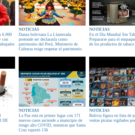
NOTICIAS
NOTICIAS
 6.000
Danza boliviana La Llamerada
En el Día Mundial Sin Ta
y con
pretende ser declararla como
Prepararse para el empaqu
embajador
patrimonio del Perú, Ministerio de
de los productos de tabaco
Culturas exige respetar el patrimonio
cultural de Bolivia
NOTICIAS
NOTICIAS
N
La Paz está en primer lugar con 171
Bolivia figura en lista de p
R DE
nuevos casos asciende a municipio de
ventas piratas vigilados 
riesgo alto COVID, mientras que Santa
Cruz reportó 136