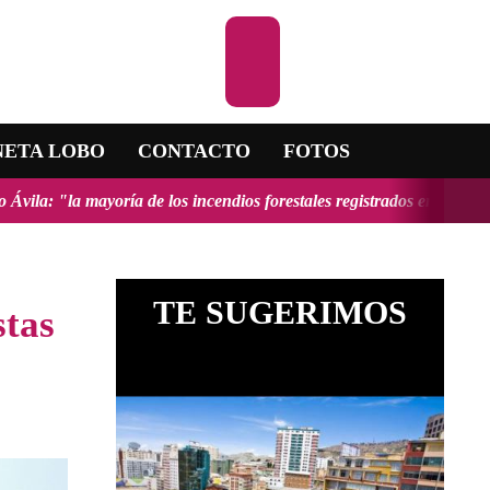
Escuchar la RA
NETA LOBO
CONTACTO
FOTOS
de los incendios forestales registrados en el país fueron provocados 
TE SUGERIMOS
stas