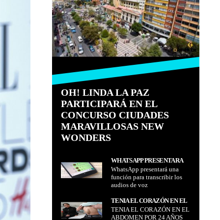
OH! LINDA LA PAZ
PARTICIPARÁ EN EL
CONCURSO CIUDADES
MARAVILLOSAS NEW
WONDERS
WHATSAPP PRESENTARÁ
WhatsApp presentará una
UNA FUNCIÓN PARA
función para transcribir los
TRANSCRIBIR LOS AUDIOS
audios de voz
DE VOZ
TENIA EL CORAZÓN EN EL
TENIA EL CORAZÓN EN EL
ABDOMEN POR 24 AÑOS
ABDOMEN POR 24 AÑOS
SALIÓ BIÉN DE LA