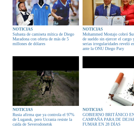
NOTICIAS
NOTICIAS
Subasta de camiseta mítica de Diego
Mohammed Mostajo cobró $us
Maradona con oferta de más de 5
de sueldo sin ejercer el cargo 
millones de dólares
serias irregularidades reveló 
ante la ONU Diego Pary
NOTICIAS
NOTICIAS
Rusia afirma que ya controla el 97%
GOBIERNO BRITÁNICO E
de Lugansk, pero Ucrania resiste la
CAMPAÑA PARA DE DEJA
caída de Severodonetsk
FUMAR EN 28 DÍAS