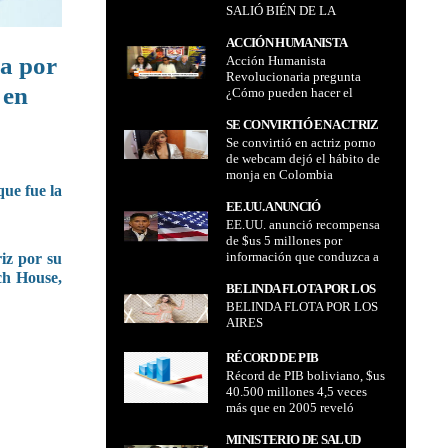
SALIÓ BIÉN DE LA
OPERACIÓN
OPERACIÓN
ACCIÓN HUMANISTA
da por
Acción Humanista
REVOLUCIONARIA
Revolucionaria pregunta
PREGUNTA ¿CÓMO
 en
¿Cómo pueden hacer el
PUEDEN HACER EL
análisis del Covid si no ha
ANÁLISIS DEL COVID SI NO
sido aislado en ningún
SE CONVIRTIÓ EN ACTRIZ
HA SIDO AISLADO EN
laboratorio del mundo?
Se convirtió en actriz porno
PORNO DE WEBCAM DEJÓ
NINGÚN LABORATORIO
de webcam dejó el hábito de
EL HÁBITO DE MONJA EN
DEL MUNDO?
monja en Colombia
COLOMBIA
que fue la
EE.UU. ANUNCIÓ
EE.UU. anunció recompensa
RECOMPENSA DE $US 5
de $us 5 millones por
MILLONES POR
información que conduzca a
riz por su
INFORMACIÓN QUE
la condena de Maximiliano
ch House,
CONDUZCA A LA CONDENA
Dávila Pérez y Andrónico
BELINDA FLOTA POR LOS
DE MAXIMILIANO DÁVILA
Rodriguez afirma que "no
BELINDA FLOTA POR LOS
AIRES
PÉREZ Y ANDRÓNICO
corresponde" que Dávila sea
AIRES
RODRIGUEZ AFIRMA QUE
extraditado
"NO CORRESPONDE" QUE
RÉCORD DE PIB
DÁVILA SEA EXTRADITADO
Récord de PIB boliviano, $us
BOLIVIANO, $US 40.500
40.500 millones 4,5 veces
MILLONES 4,5 VECES MÁS
más que en 2005 reveló
QUE EN 2005 REVELÓ
presidente Evo Morales
PRESIDENTE EVO
MINISTERIO DE SALUD
MORALES