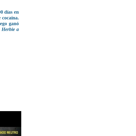
00 días en
e cocaína.
uego ganó
, Herbie a