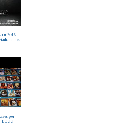
baco 2016
etado neutro
aíses por
por EEUU