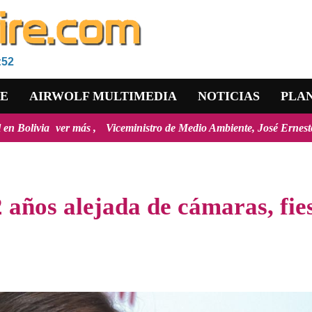
:52
RE
AIRWOLF MULTIMEDIA
NOTICIAS
PLA
s
Viceministro de Medio Ambiente, José Ernesto Ávila: "la mayoría 
años alejada de cámaras, fie