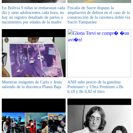
En Bolivia 9 niñas se embarazan cada
Fiscalía de Sucre dispuso la
dìa y siete adolescentes cada hora, no
ampliación de delitos en el caso de la
hay un registro detallado de partos o
construcción de la carretera doble vía
nacimientos por edades de la madre
Sucre-Yamparáez
Muestran imágenes de Carla y Jesús
ANH sube precio de la gasolina
saliendo de la discoteca Planta Baja
Premium+ y Ultra Premium a Bs
6,18 y Bs 6,82 el litro