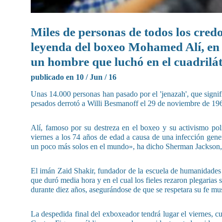
Miles de personas de todos los cred
leyenda del boxeo Mohamed Alí, en 
un hombre que luchó en el cuadriláte
publicado en 10 / Jun / 16
Unas 14.000 personas han pasado por el 'jenazah', que signi
pesados derrotó a Willi Besmanoff el 29 de noviembre de 1961
Alí, famoso por su destreza en el boxeo y su activismo polít
viernes a los 74 años de edad a causa de una infección gen
un poco más solos en el mundo», ha dicho Sherman Jackson, 
El imán Zaid Shakir, fundador de la escuela de humanidades
que duró media hora y en el cual los fieles rezaron plegarias 
durante diez años, asegurándose de que se respetara su fe m
La despedida final del exboxeador tendrá lugar el viernes, 