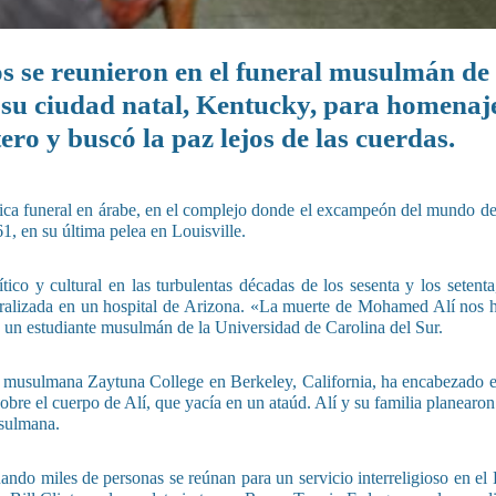
os se reunieron en el funeral musulmán de 
su ciudad natal, Kentucky, para homenaj
ro y buscó la paz lejos de las cuerdas.
fica funeral en árabe, en el complejo donde el excampeón del mundo de
, en su última pelea en Louisville.
ico y cultural en las turbulentas décadas de los sesenta y los setenta
eralizada en un hospital de Arizona. «La muerte de Mohamed Alí nos h
un estudiante musulmán de la Universidad de Carolina del Sur.
 musulmana Zaytuna College en Berkeley, California, ha encabezado el
sobre el cuerpo de Alí, que yacía en un ataúd. Alí y su familia planearon
usulmana.
cuando miles de personas se reúnan para un servicio interreligioso en 