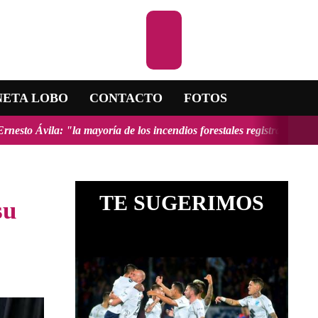
Escuchar la 
NETA LOBO
CONTACTO
FOTOS
ayoría de los incendios forestales registrados en el país fueron prov
TE SUGERIMOS
su