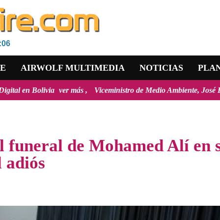
:06
RE
AIRWOLF MULTIMEDIA
NOTICIAS
PLA
ver más
Viceministro de Medio Ambiente, José Ernesto Ávila: "la m
l funeral de Mohamed Alí en 
l adiós