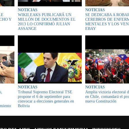
NOTICIAS
NOTICIAS
LE
WIKILEAKS PUBLICARÁ UN
SE DEDICABA A ROBA
CHO Y
MILLÓN DE DOCUMENTOS EL
CEREBROS DE ENFER
2013 LO CONFIRMÓ JULIAN
MENTALES Y LOS VEN
ASSANGE
EBAY
NOTICIAS
NOTICIAS
o,
Tribunal Supremo Electoral TSE
Amplia victoria electoral d
propone el 6 de septiembre para
en Chile, comandará el pro
,
convocar a elecciones generales en
nueva Constitución
imiento
Bolivia