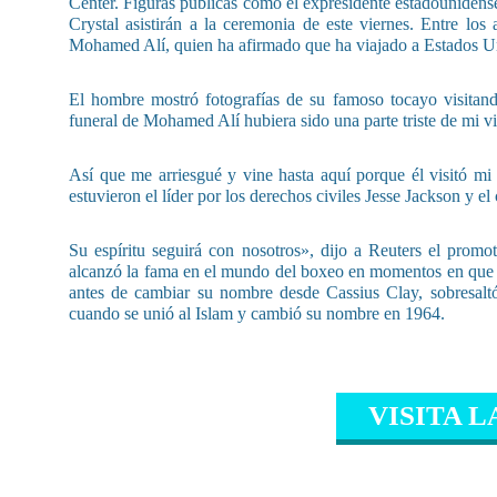
Center. Figuras públicas como el expresidente estadounidens
Crystal asistirán a la ceremonia de este viernes. Entre los
Mohamed Alí, quien ha afirmado que ha viajado a Estados Unido
El hombre mostró fotografías de su famoso tocayo visitand
funeral de Mohamed Alí hubiera sido una parte triste de mi 
Así que me arriesgué y vine hasta aquí porque él visitó m
estuvieron el líder por los derechos civiles Jesse Jackson y 
Su espíritu seguirá con nosotros», dijo a Reuters el prom
alcanzó la fama en el mundo del boxeo en momentos en que se 
antes de cambiar su nombre desde Cassius Clay, sobresalt
cuando se unió al Islam y cambió su nombre en 1964.
VISITA L