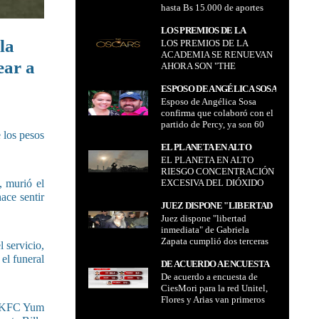
hasta Bs 15.000 de aportes
15.000 DE APORTES PARA
para jubilación de cuentas
JUBILACIÓN DE CUENTAS
con más de Bs 100.000
LOS PREMIOS DE LA
CON MÁS DE BS 100.000
independientemente de la
la
LOS PREMIOS DE LA
ACADEMIA SE RENUEVAN
INDEPENDIENTEMENTE
edad y el monto del ahorro
ACADEMIA SE RENUEVAN
AHORA SON "THE OSCARS"
DE LA EDAD Y EL MONTO
ear a
AHORA SON "THE
DEL AHORRO
OSCARS"
ESPOSO DE ANGÉLICA SOSA
Esposo de Angélica Sosa
CONFIRMA QUE
confirma que colaboró con el
COLABORÓ CON EL
partido de Percy, ya son 60
PARTIDO DE PERCY, YA SON
 los pesos
involucrados en caso "ítems
60 INVOLUCRADOS EN
fantasma"
EL PLANETA EN ALTO
CASO "ÍTEMS FANTASMA"
EL PLANETA EN ALTO
RIESGO CONCENTRACIÓN
RIESGO CONCENTRACIÓN
EXCESIVA DEL DIÓXIDO DE
EXCESIVA DEL DIÓXIDO
, murió el
CARBONO (CO2)
DE CARBONO (CO2)
ace sentir
JUEZ DISPONE "LIBERTAD
Juez dispone "libertad
INMEDIATA" DE GABRIELA
inmediata" de Gabriela
ZAPATA CUMPLIÓ DOS
Zapata cumplió dos terceras
TERCERAS PARTES DE
 servicio,
partes de condena
CONDENA
 el funeral
DE ACUERDO A ENCUESTA
De acuerdo a encuesta de
DE CIESMORI PARA LA RED
CiesMori para la red Unitel,
UNITEL, FLORES Y ARIAS
Flores y Arias van primeros
VAN PRIMEROS PARA LA
el KFC Yum
para la Gobernación y
GOBERNACIÓN Y