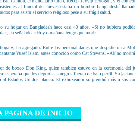
e Bill Clinton, el mandatario turco, Recep Tayyip Erdogan, y el comedi
 asistentes al funeral del jueves estaba un hombre bangladeshí llama
s para asistir al servicio religioso pese a su frágil salud.
o su hogar en Bangladesh hace casi 40 años. «Si no hubiera podido 
vida», ha señalado. «Hoy o mañana tengo que morir.
i hogar», ha agregado. Entre las personalidades que despidieron a M
el cantante Yusef Islam, antes conocido como Cat Stevens. «Alí no morir
otor de boxeo Don King, quien también estuvo en la ceremonia del j
esperaba que los deportistas negros fueran de bajo perfil. Su jactanci
ó al Estados Unidos blanco. El exboxeador sorprendió más a sus co
A PAGINA DE INICIO