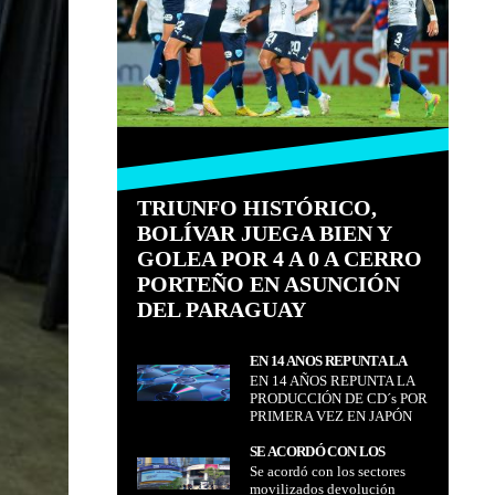
TRIUNFO HISTÓRICO,
BOLÍVAR JUEGA BIEN Y
GOLEA POR 4 A 0 A CERRO
PORTEÑO EN ASUNCIÓN
DEL PARAGUAY
EN 14 AÑOS REPUNTA LA
EN 14 AÑOS REPUNTA LA
PRODUCCIÓN DE CD´S POR
PRODUCCIÓN DE CD´s POR
PRIMERA VEZ EN JAPÓN
PRIMERA VEZ EN JAPÓN
SE ACORDÓ CON LOS
Se acordó con los sectores
SECTORES MOVILIZADOS
movilizados devolución
DEVOLUCIÓN HASTA BS