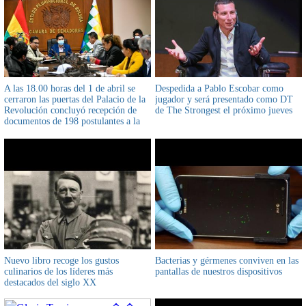
A las 18.00 horas del 1 de abril se
Despedida a Pablo Escobar como
cerraron las puertas del Palacio de la
jugador y será presentado como DT
Revolución concluyó recepción de
de The Strongest el próximo jueves
documentos de 198 postulantes a la
defensoría del pueblo
Nuevo libro recoge los gustos
Bacterias y gérmenes conviven en las
culinarios de los líderes más
pantallas de nuestros dispositivos
destacados del siglo XX