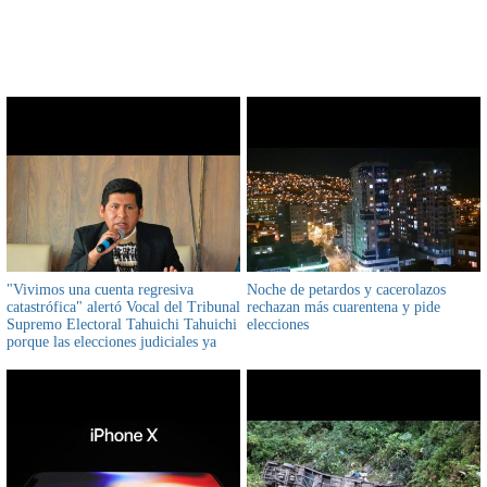
CONTENIDO RELACIONADO
"Vivimos una cuenta regresiva
Noche de petardos y cacerolazos
catastrófica" alertó Vocal del Tribunal
rechazan más cuarentena y pide
Supremo Electoral Tahuichi Tahuichi
elecciones
porque las elecciones judiciales ya
estarían afectadas aseveró