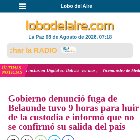
Lobo del Aire
La Paz 06 de Agosto de 2026, 07:18
char la RADIO
ÚLTIMAS
n y la inclusión Digital en Bolivia
ver más
Viceministro de Medio Ambiente
NOTICIAS
INICIO
Gobierno denunció fuga de
Belaunde tuvo 9 horas para huir
de la custodia e informó que no
se confirmó su salida del país