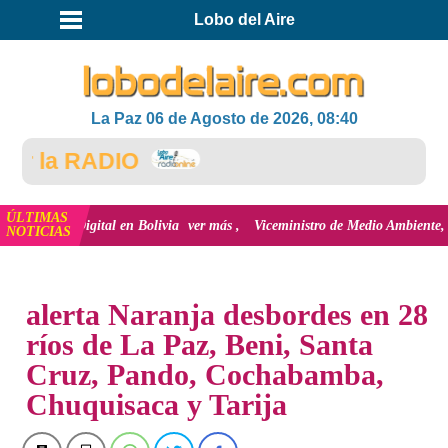
Lobo del Aire
La Paz 06 de Agosto de 2026, 08:40
r la RADIO
ÚLTIMAS
usión Digital en Bolivia
ver más
Viceministro de Medio Ambiente, José Erne
NOTICIAS
INICIO
NOTICIAS
alerta Naranja desbordes en 28
ríos de La Paz, Beni, Santa
Cruz, Pando, Cochabamba,
Chuquisaca y Tarija