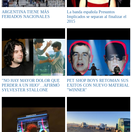
ARGENTINA TIENE MÁS
La banda española Presuntos
FERIADOS NACIONALES
Implicados se separan al finalizar el
2015
"NO HAY MAYOR DOLOR QUE
PET SHOP BOYS RETOMAN SUS
PERDER A UN HIJO"...AFIRMÓ
EXITOS CON NUEVO MATERIAL
SYLVESTER STALLONE
"WINNER"