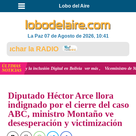
Lobo del Aire
La Paz 07 de Agosto de 2026, 10:41
char la RADIO
ÚLTIMAS
ión y la inclusión Digital en Bolivia
ver más
Viceministro de Medio Ambien
NOTICIAS
INICIO
NOTICIAS
Diputado Héctor Arce llora
indignado por el cierre del caso
ABC, ministro Montaño ve
desesperación y victimización