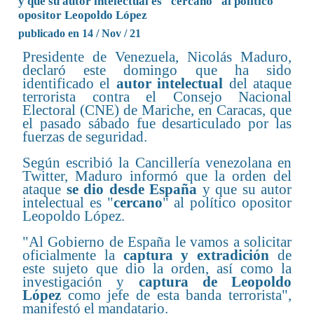
y que su autor intelectual es "cercano" al político
opositor Leopoldo López
publicado en 14 / Nov / 21
Presidente de Venezuela, Nicolás Maduro,
declaró este domingo que ha sido
identificado el
autor intelectual
del ataque
terrorista contra el Consejo Nacional
Electoral (CNE) de Mariche, en Caracas, que
el pasado sábado fue desarticulado por las
fuerzas de seguridad.
Según escribió la Cancillería venezolana en
Twitter, Maduro informó que la orden del
ataque
se dio desde España
y que su autor
intelectual es "
cercano
" al político opositor
Leopoldo López.
"Al Gobierno de España le vamos a solicitar
oficialmente la
captura y extradición
de
este sujeto que dio la orden, así como la
investigación y
captura de Leopoldo
López
como jefe de esta banda terrorista",
manifestó el mandatario.