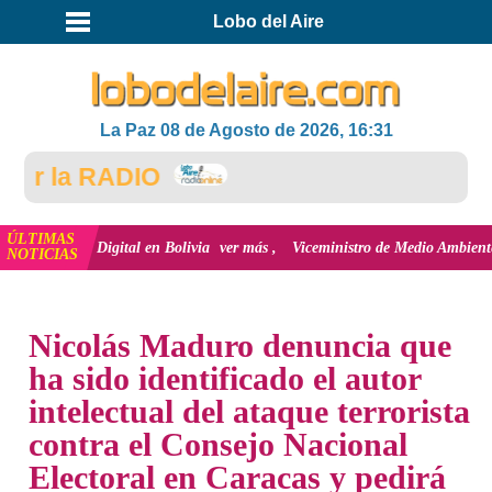
Lobo del Aire
La Paz 08 de Agosto de 2026, 16:31
 la RADIO
ÚLTIMAS
usión Digital en Bolivia
ver más
Viceministro de Medio Ambiente, José Erne
NOTICIAS
INICIO
NOTICIAS
Nicolás Maduro denuncia que
ha sido identificado el autor
intelectual del ataque terrorista
contra el Consejo Nacional
Electoral en Caracas y pedirá