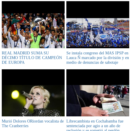
REAL MADRID SUMA SU
Se instala congreso del MAS IPSP en
DÉCIMO TÍTULO DE CAMPEÓN
Lauca Ñ marcado por la división y en
DE EUROPA
medio de denuncias de sabotaje
Murió Dolores ORiordan vocalista de
Librecambista en Cochabamba fue
The Cranberries
sentenciada por agio a un año de
reclusión y se sometió al perdón