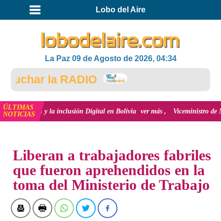
Lobo del Aire
La Paz 09 de Agosto de 2026, 04:34
uchar la RADIO
ÚLTIMAS
ación y la inclusión Digital en Bolivia
ver más
Viceministro de Medio Amb
NOTICIAS
INICIO
NOTICIAS
Liberan a trabajadores fabriles
que fueron aprehendidos en la
toma del Ministerio de Trabajo