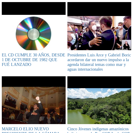
EL CD CUMPLE 30 AÑOS, DESDE
Presidentes Luis Arce y Gabriel Boric
1 DE OCTUBRE DE 1982 QUE
acordaron dar un nuevo impulso a la
FUÉ LANZADO
agenda bilateral temas como mar y
aguas internacionales
MARCELO ELIO NUEVO
Cinco Jóvenes indígenas amazónicos