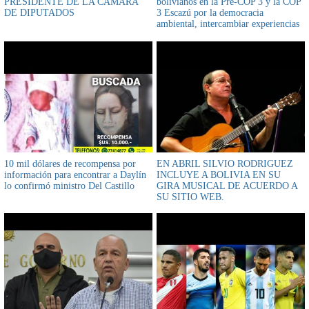
PRESIDENTE DE LA CÁMARA
bolivianos en la Pre-COP 3 y la COP
DE DIPUTADOS
3 Escazú por la democracia
ambiental, intercambiar experiencias
y promover la democracia eco
territorial
10 mil dólares de recompensa por
EN ABRIL SILVIO RODRIGUEZ
información para encontrar a Daylín
INCLUYE A BOLIVIA EN SU
lo confirmó ministro Del Castillo
GIRA MUSICAL DE ACUERDO A
SU SITIO WEB.