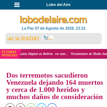
Lobo del Aire
La Paz 07 de Agosto de 2026, 23:22
ar la RADIO
ÚLTIMAS
nclusión Digital en Bolivia
ver más
Viceministro de Medio Ambiente, José 
NOTICIAS
INICIO
NOTICIAS
Dos terremotos sacudieron
Venezuela dejando 164 muertos
y cerca de 1.000 heridos y
muchos daños de consideración