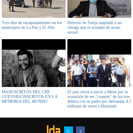
Tres días de encapsulamiento en los
Diócesis de Tarija suspende a un
municipios de La Paz y El Alto
clérigo que es acusado de acoso
sexual
MANUSCRITOS DEL CHE
El juez envía a juicio a Messi por la
GUEVARA INSCRITOS EN LA
acusación de ser "coautor" de los tres
MEMORIA DEL MUNDO
delitos con su padre por defraudar 4,1
millones de euros a Hacienda