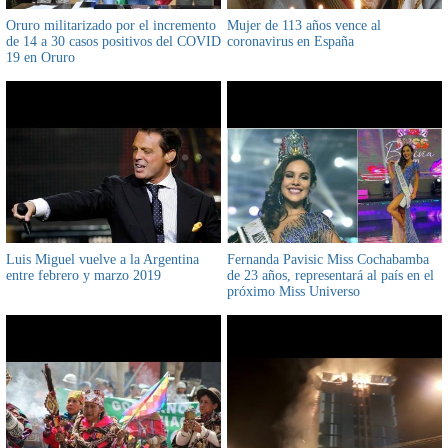
Oruro militarizado por el incremento
Mujer de 113 años vence al
de 14 a 30 casos positivos del COVID
coronavirus en España
19 en Oruro
Luis Miguel vuelve a la Argentina
Fernanda Pavisic Miss Cochabamba
entre febrero y marzo 2019
de 23 años, representará al país en el
próximo Miss Universo