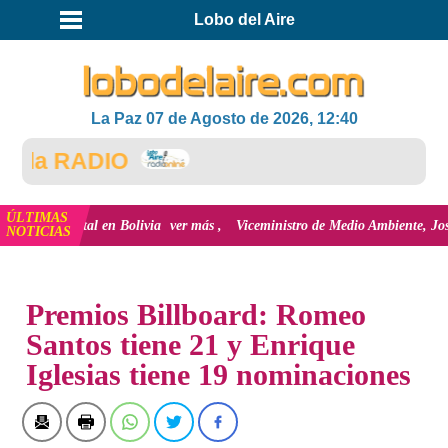
Lobo del Aire
La Paz 07 de Agosto de 2026, 12:40
 la RADIO
ÚLTIMAS
ón Digital en Bolivia
ver más
Viceministro de Medio Ambiente, José Ernesto
NOTICIAS
INICIO
Premios Billboard: Romeo
Santos tiene 21 y Enrique
Iglesias tiene 19 nominaciones