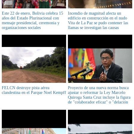
Este 22 de enero, Bolivia celebra 15
Incendio de magnitud afecta un
años del Estado Plurinacional con
edificio en construcción en el nudo
mensaje presidencial, ceremonia y
Vita de La Paz se pudo contener las
organizaciones sociales
llamas se investigan las causas
FELCN destruye pista aérea
Proyecto de una nueva norma busca
clandestina en el Parque Noel Kempff
ajustar o reformar la Ley Marcelo
Quiroga Santa Cruz incluye la figura
de "colaborador eficaz" o "delación
premiada" para fortalecer la lucha
contra la corrupción en Bolivia lo
confirmó ministro de Justicia Iván
Lima