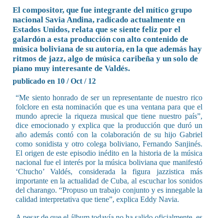
El compositor, que fue integrante del mítico grupo
nacional Savia Andina, radicado actualmente en
Estados Unidos, relata que se siente feliz por el
galardón a esta producción con alto contenido de
música boliviana de su autoría, en la que además hay
ritmos de jazz, algo de música caribeña y un solo de
piano muy interesante de Valdés.
publicado en 10 / Oct / 12
“Me siento honrado de ser un representante de nuestro rico
folclore en esta nominación que es una ventana para que el
mundo aprecie la riqueza musical que tiene nuestro país”,
dice emocionado y explica que la producción que duró un
año además contó con la colaboración de su hijo Gabriel
como sonidista y otro colega boliviano, Fernando Sanjinés.
El origen de este episodio inédito en la historia de la música
nacional fue el interés por la música boliviana que manifestó
‘Chucho’ Valdés, considerada la figura jazzistica más
importante en la actualidad de Cuba, al escuchar los sonidos
del charango. “Propuso un trabajo conjunto y es innegable la
calidad interpretativa que tiene”, explica Eddy Navia.
A pesar de que el álbum todavía no ha salido oficialmente, es