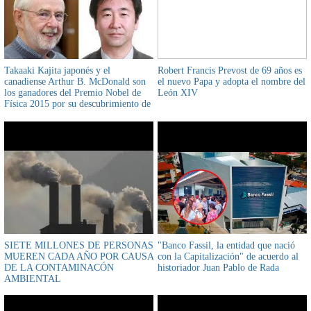
Takaaki Kajita japonés y el
Robert Francis Prevost de 69 años es
canadiense Arthur B. McDonald son
el nuevo Papa y adopta el nombre del
los ganadores del Premio Nobel de
León XIV
Física 2015 por su descubrimiento de
las variaciones de los neutrinos, que
muestra que tienen masa y durante
mucho tiempo se pensó que no la
tenían
SIETE MILLONES DE PERSONAS
"Banco Fassil, la entidad que nació
MUEREN CADA AÑO POR CAUSA
con la Capitalización" de acuerdo al
DE LA CONTAMINACÓN
historiador Juan Pablo de Rada
AMBIENTAL