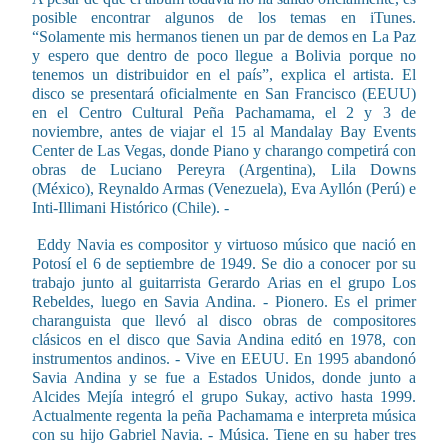
posible encontrar algunos de los temas en iTunes.
“Solamente mis hermanos tienen un par de demos en La Paz
y espero que dentro de poco llegue a Bolivia porque no
tenemos un distribuidor en el país”, explica el artista. El
disco se presentará oficialmente en San Francisco (EEUU)
en el Centro Cultural Peña Pachamama, el 2 y 3 de
noviembre, antes de viajar el 15 al Mandalay Bay Events
Center de Las Vegas, donde Piano y charango competirá con
obras de Luciano Pereyra (Argentina), Lila Downs
(México), Reynaldo Armas (Venezuela), Eva Ayllón (Perú) e
Inti-Illimani Histórico (Chile). -
Eddy Navia es compositor y virtuoso músico que nació en
Potosí el 6 de septiembre de 1949. Se dio a conocer por su
trabajo junto al guitarrista Gerardo Arias en el grupo Los
Rebeldes, luego en Savia Andina. - Pionero. Es el primer
charanguista que llevó al disco obras de compositores
clásicos en el disco que Savia Andina editó en 1978, con
instrumentos andinos. - Vive en EEUU. En 1995 abandonó
Savia Andina y se fue a Estados Unidos, donde junto a
Alcides Mejía integró el grupo Sukay, activo hasta 1999.
Actualmente regenta la peña Pachamama e interpreta música
con su hijo Gabriel Navia. - Música. Tiene en su haber tres