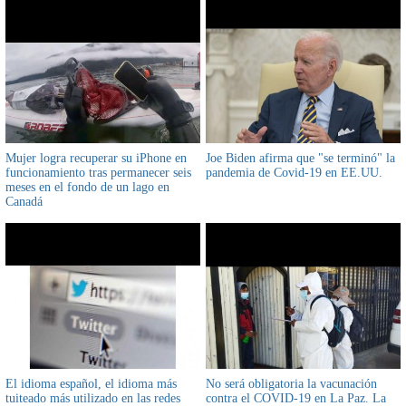
Mujer logra recuperar su iPhone en
Joe Biden afirma que "se terminó" la
funcionamiento tras permanecer seis
pandemia de Covid-19 en EE.UU.
meses en el fondo de un lago en
Canadá
El idioma español, el idioma más
No será obligatoria la vacunación
tuiteado más utilizado en las redes
contra el COVID-19 en La Paz. La