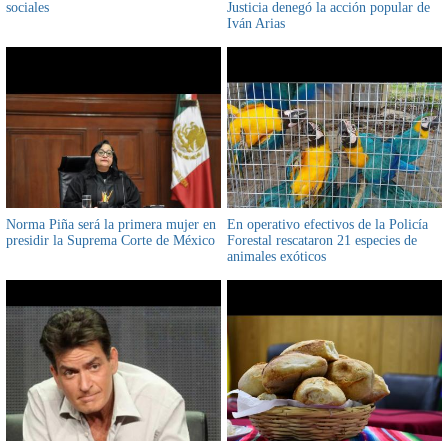
sociales
Justicia denegó la acción popular de
Iván Arias
Norma Piña será la primera mujer en
En operativo efectivos de la Policía
presidir la Suprema Corte de México
Forestal rescataron 21 especies de
animales exóticos