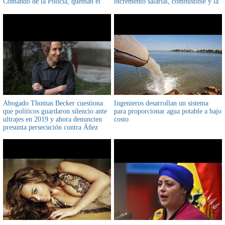
Comando de la Policía, queman el
incremento salarial, combustible y la
edificio y vehículos de la Fiscalía en
Ley 1720
Santa Cruz
Abogado Thomas Becker cuestiona
Ingenieros desarrollan un sistema
que políticos guardaron silencio ante
para proporcionar agua potable a bajo
ultrajes en 2019 y ahora denuncien
costo
presunta persecución contra Áñez