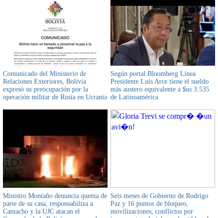
Comunicado del Ministerio de
Según portal Bloomberg Línea
Relaciones Exteriores, Bolivia
Presidente Luis Arce tiene el sueldo
expresó su preocupación por la
más austero equivalente a $us 3.535
operación militar de Rusia en Ucrania
de Latinoamérica
y exhortó a ambos países a "preservar
la paz"
Ministro Montaño denuncia quema de
Seis meses de Gobierno de Rodrigo
parte de su casa, responsabiliza a
Paz y 16 puntos de bloqueo,
Camacho y la UJC atacan el
movilizaciones, conflictos por