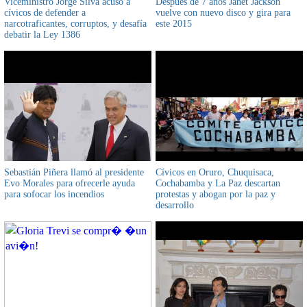
Viceministro Jorge Silva acusó a
Después de 7 años Janet Jackson
cívicos de defender a
vuelve con nuevo disco y gira para
narcotraficantes, corruptos, y desafía
este 2015
debatir la Ley 1386
Sebastián Piñera llamó al presidente
Cívicos en Oruro, Chuquisaca,
Evo Morales para ofrecerle ayuda
Cochabamba y La Paz descartan
para sofocar los incendios
protestas y abogan por la paz y
desarrollo