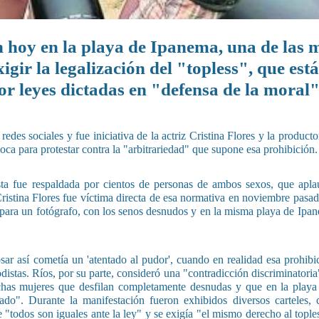
 hoy en la playa de Ipanema, una de las 
gir la legalización del "topless", que está
or leyes dictadas en "defensa de la moral"
edes sociales y fue iniciativa de la actriz Cristina Flores y la producto
ca para protestar contra la "arbitrariedad" que supone esa prohibición.
sta fue respaldada por cientos de personas de ambos sexos, que apla
Cristina Flores fue víctima directa de esa normativa en noviembre pasa
para un fotógrafo, con los senos desnudos y en la misma playa de Ipan
ar así cometía un 'atentado al pudor', cuando en realidad esa prohibi
iodistas. Ríos, por su parte, consideró una "contradicción discriminatori
has mujeres que desfilan completamente desnudas y que en la playa
cado". Durante la manifestación fueron exhibidos diversos carteles
 "todos son iguales ante la ley" y se exigía "el mismo derecho al toples