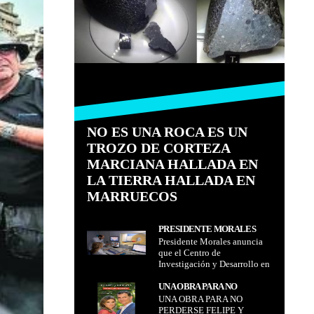
NO ES UNA ROCA ES UN
TROZO DE CORTEZA
MARCIANA HALLADA EN
LA TIERRA HALLADA EN
MARRUECOS
PRESIDENTE MORALES
Presidente Morales anuncia
ANUNCIA QUE EL CENTRO
que el Centro de
DE INVESTIGACIÓN Y
Investigación y Desarrollo en
DESARROLLO EN
Tecnología Nuclear
TECNOLOGÍA NUCLEAR
(Cideten)estará instalado en
UNA OBRA PARA NO
(CIDETEN)ESTARÁ
El Alto en 4 años
UNA OBRA PARA NO
PERDERSE FELIPE Y
INSTALADO EN EL ALTO EN
PERDERSE FELIPE Y
LETIZIA REYES DE ESPAÑA