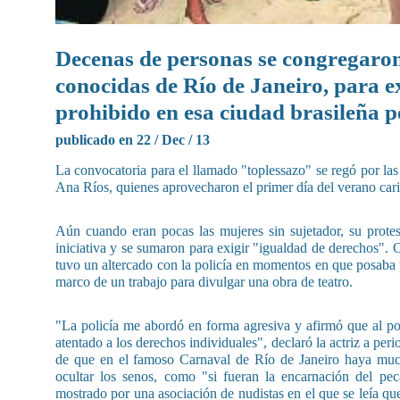
Decenas de personas se congregaron
conocidas de Río de Janeiro, para exi
prohibido en esa ciudad brasileña p
publicado en 22 / Dec / 13
La convocatoria para el llamado "toplessazo" se regó por las r
Ana Ríos, quienes aprovecharon el primer día del verano cario
Aún cuando eran pocas las mujeres sin sujetador, su prote
iniciativa y se sumaron para exigir "igualdad de derechos". 
tuvo un altercado con la policía en momentos en que posaba 
marco de un trabajo para divulgar una obra de teatro.
"La policía me abordó en forma agresiva y afirmó que al pos
atentado a los derechos individuales", declaró la actriz a per
de que en el famoso Carnaval de Río de Janeiro haya muc
ocultar los senos, como "si fueran la encarnación del pe
mostrado por una asociación de nudistas en el que se leía que