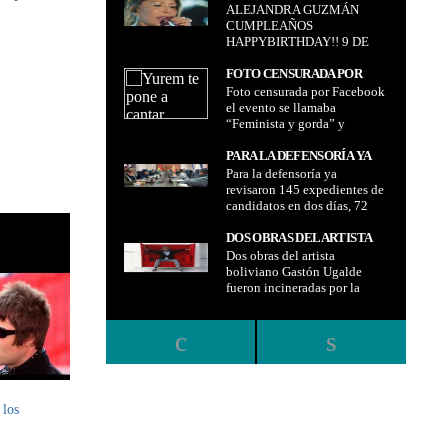
ALEJANDRA GUZMÁN
CUMPLEAÑOS
CUMPLEAÑOS
HAPPYBIRTHDAY!! 9 DE
HAPPYBIRTHDAY!! 9 DE
FEBRERO CUMPLE 46
FEBRERO CUMPLE 46
AÑOS!
AÑOS!
FOTO CENSURADA POR
Foto censurada por Facebook
FACEBOOK EL EVENTO SE
el evento se llamaba
LLAMABA “FEMINISTA Y
“Feminista y gorda” y
GORDA” Y FACEBOOK
Facebook decidió vetarlo
DECIDIÓ VETARLO
PARA LA DEFENSORÍA YA
Para la defensoría ya
REVISARON 145
revisaron 145 expedientes de
EXPEDIENTES DE
candidatos en dos días, 72
CANDIDATOS EN DOS DÍAS,
quedaron inhabilitados y
72 QUEDARON
ocho están pendientes de
DOS OBRAS DEL ARTISTA
INHABILITADOS Y OCHO
revisión
Dos obras del artista
BOLIVIANO GASTÓN
ESTÁN PENDIENTES DE
boliviano Gastón Ugalde
UGALDE FUERON
REVISIÓN
fueron incineradas por la
INCINERADAS POR LA
Aduana de Holanda
ADUANA DE HOLANDA
 los