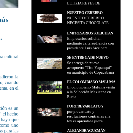
4 AÑOS
LETIZIA REYES DE
ESPAÑA
NUESTRO CEREBRO
más
NUESTRO CEREBRO
NECESITA CHOCOLATE
NECESITA CHOCOLATE
EMPRESARIOS SOLICITAN
.
Empresarios solicitan
MEDIANTE CARTA
mediante carta audiencia con
AUDIENCIA CON
presidente Luis Arce para
PRESIDENTE LUIS ARCE
hablar del incremento salarial
PARA HABLAR DEL
ra cultural
presentada por la COB
SE ENTREGA DE NUEVO
INCREMENTO SALARIAL
Se entrega de nuevo
AEROPUERTO "TITO
PRESENTADA POR LA COB
aeropuerto "Tito Yupanqui"
YUPANQUI" EN MUNICIPIO
en municipio de Copacabana
DE COPACABANA PARA
udieron la
para fomentar turismo
FOMENTAR TURISMO
EL COLOMBIANO MALUMA
do, cuando
El colombiano Maluma visita
VISITA A LA SELECCIÓN
ema, en el
a la Selección Mexicana en
MEXICANA EN RUSIA
Rusia
POR PREVARICATO Y
ción es un
por prevaricato y
RESOLUCIONES
a" el hecho
resoluciones contrarias a la
CONTRARIAS A LA LEY ES
 haya que
ley es aprendida jueza
APRENDIDA JUEZA
, como uno
anticorrupción Sarah
ANTICORRUPCIÓN SARAH
Céspedes
s para las
ALEJANDRA GUZMÁN
CÉSPEDES