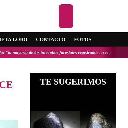
Escuchar la RA
NETA LOBO
CONTACTO
FOTOS
los incendios forestales registrados en el país fueron provocados y 
TE SUGERIMOS
ICE