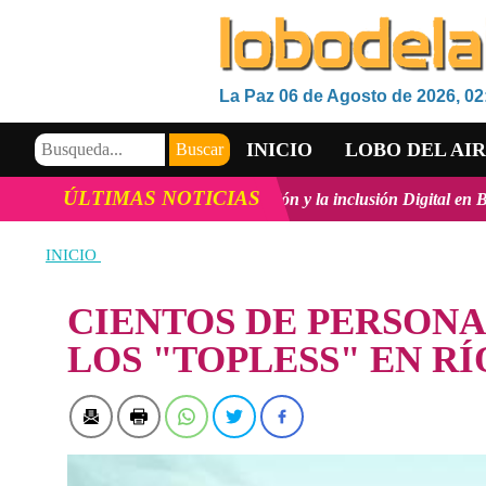
La Paz 06 de Agosto de 2026, 02
INICIO
LOBO DEL AI
ÚLTIMAS NOTICIAS
ecnológico, la innovación y la inclusión Digital en Bolivia
ver más
VIDEOS
INICIO
CIENTOS DE PERSONA
LOS "TOPLESS" EN RÍ