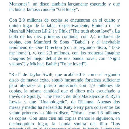
Memories", un disco también largamente esperado y que
incluía la famosa canción "Get lucky".
Con 2,9 millones de copias se encuentran en el cuarto y
quinto lugar de la tabla, respectivamente, Eminem ("The
Marshall Mathers LP 2") y P!nk ("The truth about love"). La
tabla de los diez primeros continúa, con 2,4 millones de
copias, con Mumford & Sons ("Babel") y el inevitable
fenómeno de One Direction (con su segundo disco, "Take
me home"), y, con 2,3 millones, con los roqueros Imagine
Dragons (el mejor debut de una banda novel, con "Night
visions") y Michael Bublé ("To be loved").
"Red" de Taylor Swift, que acabó 2012 como el segundo
disco de mayor éxito, siguió mostrando fortaleza suficiente
para aferrarse al puesto undécimo con 1,9 millones de
copias, la misma cantidad que el disco más escuchado a
través de Spotify, "The heist", del dúo Macklemore & Ryan
Lewis, y que "Unapologetic", de Rihanna. Apenas dos
meses y medio ha necesitado Katy Perry para colar entre los
veinte primeros su último disco, "Prism", con 1,8 millones
de copias. Con unas cien mil copias menos le siguieron, en
decimoquinto lugar, la banda sonora del film "Los