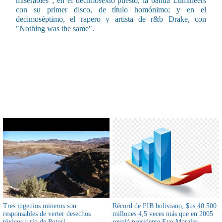
miserables"; en el decimosexto puesto, la banda Lumineers
con su primer disco, de título homónimo; y en el
decimoséptimo, el rapero y artista de r&b Drake, con
"Nothing was the same".
CONTENIDO RELACIONADO
Tres ingenios mineros son
Récord de PIB boliviano, $us 40.500
responsables de verter desechos
millones 4,5 veces más que en 2005
tóxicos a río de Potosí
reveló presidente Evo Morales