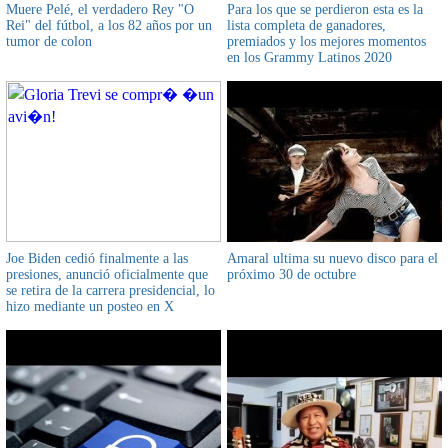
Muere Pelé, el verdadero Rey "O
Para los que se perdieron esta es la
Rei" del fútbol, a los 82 años por un
lista completa de ganadores,
tumor de colon
premiados y los mejores momentos
en los Grammy Latinos 2020
Joe Biden cedió finalmente a las
Amaral ultima su nuevo disco para el
presiones, anunció oficialmente que
próximo 30 de octubre
se retira de la carrera presidencial, lo
hizo mediante un posteo en X