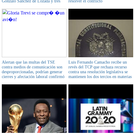
Gonzalo Sánchez de Lozada y tres
resolver el conflicto
exministros pueden recibir una
condena de 10 años de cárcel
Alertan que las multas del TSE
Luis Fernando Camacho recibe un
contra medios de comunicación son
revés del TCP que rechaza recurso
desproporcionadas, podrían generar
contra una resolución legislativa se
cierres y afectación laboral confirmó
mantienen los dos tercios en materias
la ANPB
prevista por la Constitución Política
del Estado