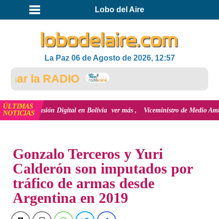
Lobo del Aire
La Paz 06 de Agosto de 2026, 12:57
ar la RADIO
ÚLTIMAS
inclusión Digital en Bolivia
ver más
Viceministro de Medio Ambiente, José 
NOTICIAS
INICIO
NOTICIAS
Gonzalo Terceros y Yuri
Calderón son imputados por
tráfico de armas desde
Argentina en 2019