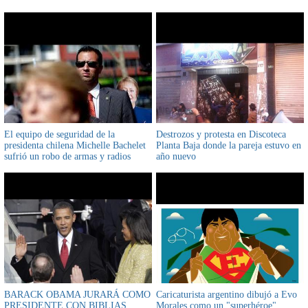
El equipo de seguridad de la
Destrozos y protesta en Discoteca
presidenta chilena Michelle Bachelet
Planta Baja donde la pareja estuvo en
sufrió un robo de armas y radios
año nuevo
BARACK OBAMA JURARÁ COMO
Caricaturista argentino dibujó a Evo
PRESIDENTE CON BIBLIAS
Morales como un "superhéroe"