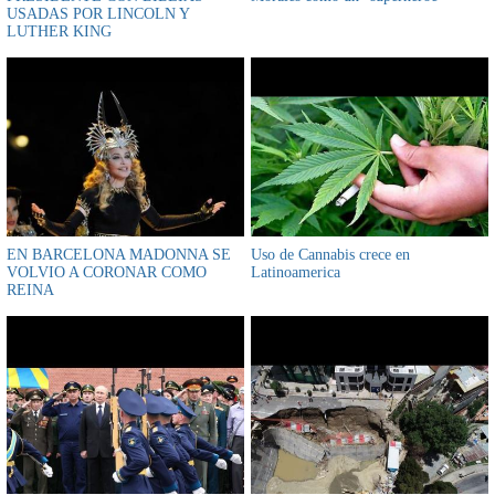
USADAS POR LINCOLN Y
LUTHER KING
EN BARCELONA MADONNA SE
Uso de Cannabis crece en
VOLVIO A CORONAR COMO
Latinoamerica
REINA