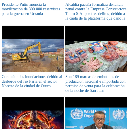
Presidente Putin anuncia la
Alcaldía paceña formaliza denuncia
movilización de 300.000 reservistas
penal contra la Empresa Constructora
para la guerra en Ucrania
Tauro S.A. por tres delitos, debido a
la caída de la plataforma que dañó la
avenida 20 de Octubre
Continúan las inundaciones debido al
Son 189 marcas de embutidos de
desborde del río Paria en el sector
producción nacional e importada con
Noreste de la ciudad de Oruro
permiso de venta para la celebración
de la noche de San Juan