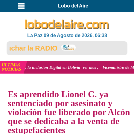
Lobo del Aire
La Paz 09 de Agosto de 2026, 06:38
char la RADIO
ÚLTIMAS
ción y la inclusión Digital en Bolivia
ver más
Viceministro de Medio Ambie
NOTICIAS
INICIO
NOTICIAS
Es aprendido Lionel C. ya
sentenciado por asesinato y
violación fue liberado por Alcón
que se dedicaba a la venta de
estupefacientes