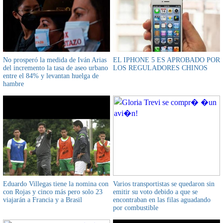
No prosperó la medida de Iván Arias
EL IPHONE 5 ES APROBADO POR
del incremento la tasa de aseo urbano
LOS REGULADORES CHINOS
entre el 84% y levantan huelga de
hambre
Eduardo Villegas tiene la nomina con
Varios transportistas se quedaron sin
con Rojas y cinco más pero solo 23
emitir su voto debido a que se
viajarán a Francia y a Brasil
encontraban en las filas aguadando
por combustible