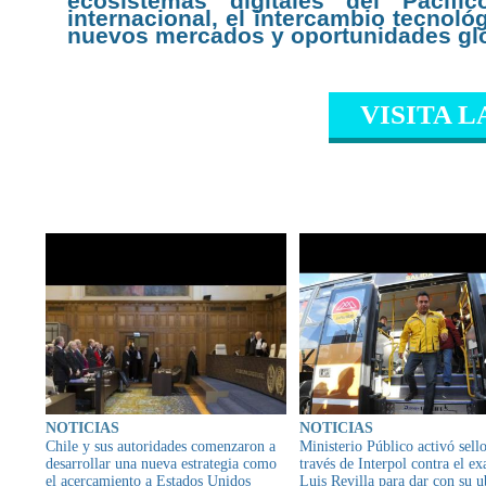
ecosistemas digitales del Pacífi
internacional, el intercambio tecnoló
nuevos mercados y oportunidades gl
VISITA L
CONTENIDO RELAC
NOTICIAS
NOTICIAS
Chile y sus autoridades comenzaron a
Ministerio Público activó sello
desarrollar una nueva estrategia como
través de Interpol contra el ex
el acercamiento a Estados Unidos
Luis Revilla para dar con su u