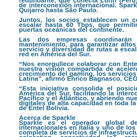
redundante, que conecta Lurín (Perú)
de interconexión internacional. Spar
Quijarro hasta São Paulo.
Juntos, los socios establecen un c
escalar hasta 60 Tbps, que permitir
puertas oceánicas del continente.
Las dos empresas coordinarán 
mantenimiento, para garantizar altos
servicio y diversidad de rutas a escala
red en América del Sur.
“Nos enorgullece colaborar con Entel
nuestra visión compartida de acelera
crecimiento del gaming, los servicio
Latina”, afirmó Enrico Bagnasco, CEO
“Esta iniciativa consolida el posi
América del Sur, facilitando la inter
Pacífico y el Atlántico, y abriendo n
digitales de alta capacidad en toda l
de Entel Bolivia.
Acerca de Sparkle
Sparkle es el operador global d
internacionales en Italia y uno de lo
completa de servicios de infraestruct