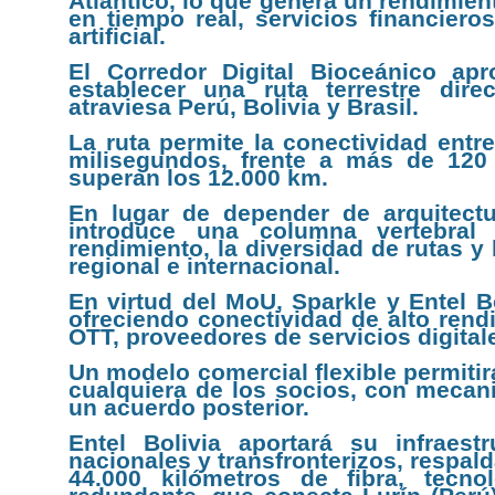
Atlántico, lo que genera un rendimien
en tiempo real, servicios financiero
artificial.
El Corredor Digital Bioceánico apr
establecer una ruta terrestre dir
atraviesa Perú, Bolivia y Brasil.
La ruta permite la conectividad entr
milisegundos, frente a más de 120 
superan los 12.000 km.
En lugar de depender de arquitectu
introduce una columna vertebral 
rendimiento, la diversidad de rutas y l
regional e internacional.
En virtud del MoU, Sparkle y Entel B
ofreciendo conectividad de alto ren
OTT, proveedores de servicios digitale
Un modelo comercial flexible permitir
cualquiera de los socios, con mecan
un acuerdo posterior.
Entel Bolivia aportará su infraest
nacionales y transfronterizos, respal
44.000 kilómetros de fibra, tecno