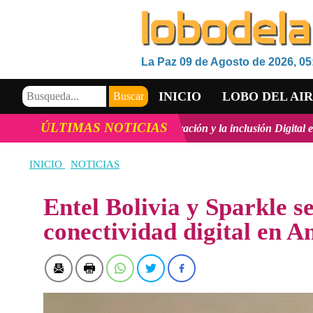
La Paz 09 de Agosto de 2026, 05
INICIO
LOBO DEL AI
ÚLTIMAS NOTICIAS
ico, la innovación y la inclusión Digital en Bolivia
ver más
Vicem
VIDEOS
INICIO
NOTICIAS
Entel Bolivia y Sparkle s
conectividad digital en A