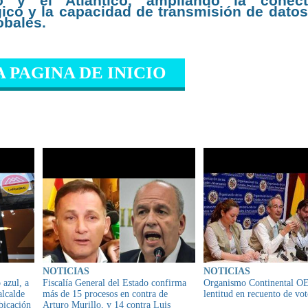
co y el Atlántico, ampliando la conect
gico y la capacidad de transmisión de datos
obales.
A PAGINA DE INICIO
IONADO
NOTICIAS
NOTICIAS
 azul, a
Fiscalía General del Estado confirma
Organismo Continental O
alcalde
más de 15 procesos en contra de
lentitud en recuento de vot
bicación
Arturo Murillo, y 14 contra Luis