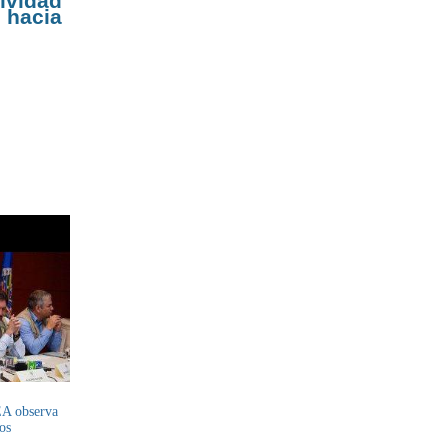
ividad
 hacia
EA observa
os