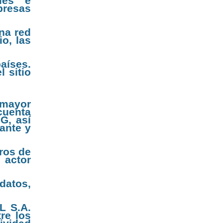
les e
presas
na red
o, las
países.
 sitio
 mayor
cuenta
G, así
ante y
tros de
 actor
datos,
L S.A.
re los