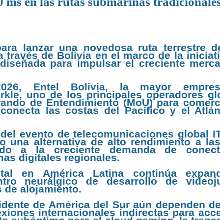
0 ms en las rutas submarinas tradicionales
ra lanzar una novedosa ruta terrestre d
 través de Bolivia en el marco de la iniciat
diseñada para impulsar el creciente merc
26, Entel Bolivia, la mayor empre
rkle, uno de los principales operadores gl
ando de Entendimiento (MoU) para comerci
conecta las costas del Pacífico y el Atlán
 del evento de telecomunicaciones global I
o una alternativa de alto rendimiento a las
endo a la creciente demanda de conect
mas digitales regionales.
gital en América Latina continúa expan
tro neurálgico de desarrollo de videoj
s de alojamiento.
idente de América del Sur aún dependen de
xiones internacionales indirectas para acce