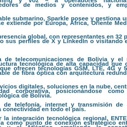
roaming y voz – a operadores naciona
veedores de medios y contenidos, y em
cable submarino, Sparkle posee y gestiona u
 extiende por Europa, África, Oriente Medi
presencia global, con representantes en 32 
sus perfiles de X y LinkedIn o visitando el
a de telecomunicaciones de Bolivia y el
ructura tecnológica de alta capacidad que 
que ofrecen tecnologías GSM, LTE, 4G y 5
le de fibra óptica con arquitectura redund
vicios digitales, soluciones en la nube, cen
idad corporativa, posicionándose como
lógica de Bolivia.
 de telefonía, internet y transmisión de 
la conectividad en todo el país.
r la integración tecnológica regional, ENTE
ia como punto de conexión estratégico ent