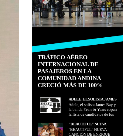
TRÁFICO AÉREO
INTERNACIONAL DE
PASAJEROS EN LA
COMUNIDAD ANDINA
CRECIÓ MÁS DE 100%
ADELE, EL SOLISTA JAMES
Adele, el solista James Bay y
BAY Y LA BANDA YEARS &
la banda Years & Years copan
YEARS COPAN LA LISTA DE
la lista de candidatos de los
CANDIDATOS DE LOS
premios Brit, con cuatro
PREMIOS BRIT, CON
nominaciones cada uno
"BEAUTIFUL" NUEVA
CUATRO NOMINACIONES
"BEAUTIFUL" NUEVA
CANCIÓN DE ENRIQUE
CADA UNO
CANCIÓN DE ENRIQUE
IGLESIAS JUNTO A KYLIE