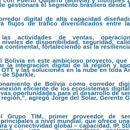
 con Puerto Quijarro (Bolivia) y múltiples 
kle gestionará el segmento brasilero desde 
orredor digital de alta capacidad diseñad
á flujos de tráfico diversificados entre l
las actividades de ventas, operacio
 niveles de disponibilidad, seguridad, cali
 continental, fortaleciendo así la resilienci
 Bolivia en este ambicioso proyecto, que r
r la integración digital de la región y apo
s OTT y las soluciones en la nube en toda A
 de Sparkle.
cionamiento de Bolivia como corredor digi
conexión eficiente de los ecosistemas digita
uevas oportunidades para el desarrollo de se
a región,”, agregó Jorge del Solar, Gerente 
el Grupo TIM, primer proveedor de ser
s principales a nivel mundial, que ofrece u
ura y conectividad global – capacidad, IP, 