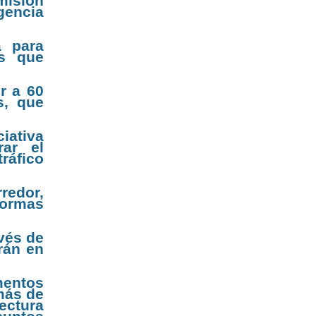
misión
gencia
a para
os que
r a 60
s, que
iativa
rar el
tráfico
redor,
formas
avés de
rán en
mentos
 más de
ectura