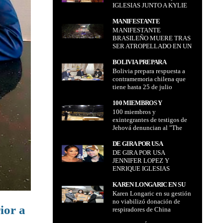
IGLESIAS JUNTO A KYLIE
MINOGUE
MINOGUE
MANIFESTANTE
MANIFESTANTE
BRASILEÑO MUERE TRAS
BRASILEÑO MUERE TRAS
SER ATROPELLADO EN UN
SER ATROPELLADO EN UN
DÍA DE PROTESTAS
DÍA DE PROTESTAS
BOLIVIA PREPARA
Bolivia prepara respuesta a
RESPUESTA A
contramemoria chilena que
CONTRAMEMORIA
tiene hasta 25 de julio
CHILENA QUE TIENE
HASTA 25 DE JULIO
100 MIEMBROS Y
100 miembros y
EXINTEGRANTES DE
exintegrantes de testigos de
TESTIGOS DE JEHOVÁ
Jehová denuncian al "The
DENUNCIAN AL "THE
Guardian" que han sido
GUARDIAN" QUE HAN SIDO
víctimas de abuso sexual
DE GIRA POR USA
VÍCTIMAS DE ABUSO
infantil
DE GIRA POR USA
JENNIFER LOPEZ Y
SEXUAL INFANTIL
JENNIFER LOPEZ Y
ENRIQUE IGLESIAS
ENRIQUE IGLESIAS
KAREN LONGARIC EN SU
Karen Longaric en su gestión
GESTIÓN NO VIABILIZÓ
no viabilizó donación de
DONACIÓN DE
ior a
respiradores de China
RESPIRADORES DE CHINA