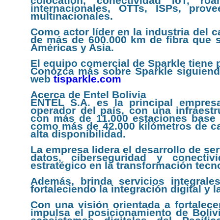
colocation, conectividad IoT, 
internacionales, OTTs, ISPs, pro
multinacionales.
Como actor líder en la industria del 
de más de 600.000 km de fibra que se
Américas y Asia.
El equipo comercial de Sparkle tiene 
Conozca más sobre Sparkle siguiendo 
web
tisparkle.com
Acerca de Entel Bolivia
ENTEL S.A. es la principal empres
operador del país, con una infraest
con más de 11.000 estaciones base 
como más de 42.000 kilómetros de cab
alta disponibilidad.
La empresa lidera el desarrollo de ser
datos, ciberseguridad y conectiv
estratégico en la transformación tecno
Además, brinda servicios integrales
fortaleciendo la integración digital y 
Con una visión orientada a fortalece
impulsa el posicionamiento de Boliv