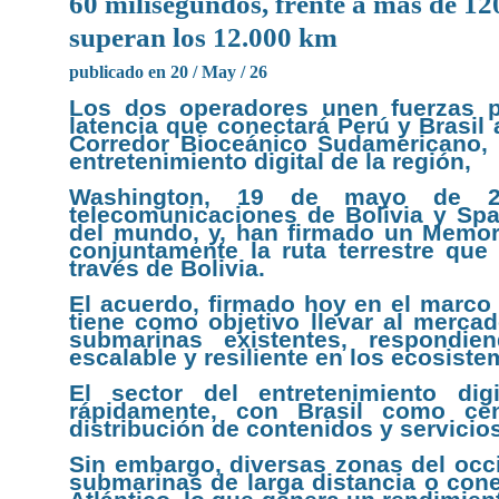
60 milisegundos, frente a más de 12
superan los 12.000 km
publicado en 20 / May / 26
Los dos operadores unen fuerzas pa
latencia que conectará Perú y Brasil a
Corredor Bioceánico Sudamericano, 
entretenimiento digital de la región,
Washington, 19 de mayo de 20
telecomunicaciones de Bolivia y Spa
del mundo, y, han firmado un Memor
conjuntamente la ruta terrestre que 
través de Bolivia.
El acuerdo, firmado hoy en el marco
tiene como objetivo llevar al mercad
submarinas existentes, respondi
escalable y resiliente en los ecosiste
El sector del entretenimiento di
rápidamente, con Brasil como cen
distribución de contenidos y servicio
Sin embargo, diversas zonas del occ
submarinas de larga distancia o cone