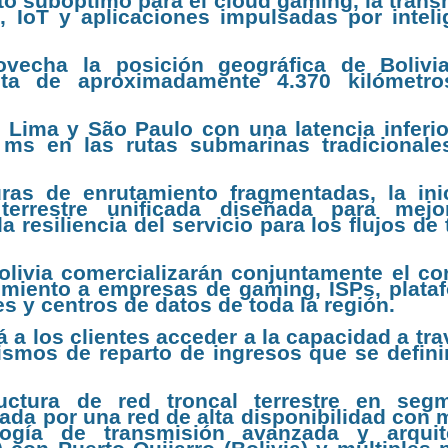
to subóptimo para el cloud gaming, la trans
s, IoT y aplicaciones impulsadas por inteli
ovecha la posición geográfica de Bolivi
ecta de aproximadamente 4.370 kilómetr
e Lima y São Paulo con una latencia inferio
ms en las rutas submarinas tradicionale
ras de enrutamiento fragmentadas, la inic
terrestre unificada diseñada para mejo
a resiliencia del servicio para los flujos de 
olivia comercializarán conjuntamente el cor
dimiento a empresas de gaming, ISPs, plata
s y centros de datos de toda la región.
á a los clientes acceder a la capacidad a tr
ismos de reparto de ingresos que se defini
ructura de red troncal terrestre en seg
dada por una red de alta disponibilidad con
logía de transmisión avanzada y arquit