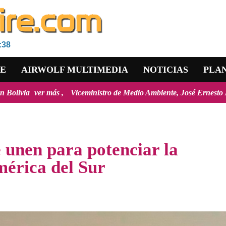
:38
RE
AIRWOLF MULTIMEDIA
NOTICIAS
PLA
inistro de Medio Ambiente, José Ernesto Ávila: "la mayoría de los inc
e unen para potenciar la
mérica del Sur