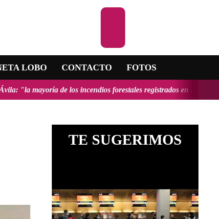
Escuchar la RAD
NETA LOBO
CONTACTO
FOTOS
endios forestales registrados en el país fueron provocados y tendrían
TE SUGERIMOS