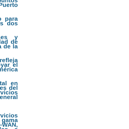
puntos
Puerto
o para
as dos
nes y
dad de
a de la
efleja
yar el
mérica
tal en
les del
rvicios
General
vicios
na gama
SD-WAN,