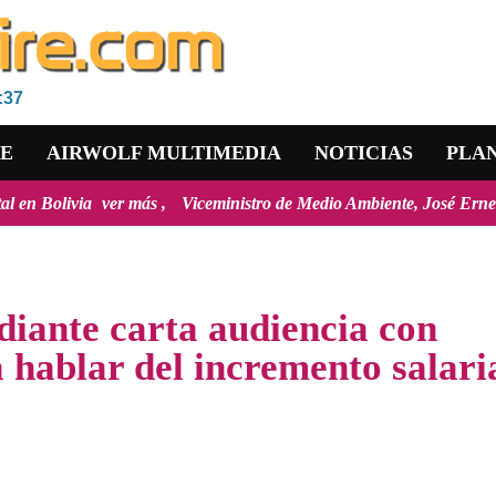
:37
RE
AIRWOLF MULTIMEDIA
NOTICIAS
PLA
r más
Viceministro de Medio Ambiente, José Ernesto Ávila: "la mayo
diante carta audiencia con
 hablar del incremento salari