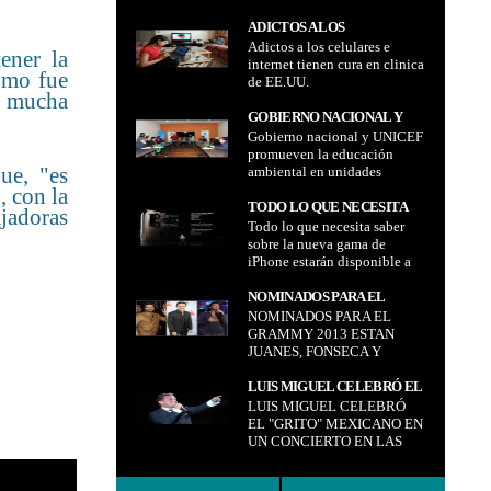
bloqueado la declaración de
HABER BLOQUEADO LA
la VII Cumbre de las Américas
ADICTOS A LOS
DECLARACIÓN DE LA VII
Adictos a los celulares e
CELULARES E INTERNET
ener la
CUMBRE DE LAS
internet tienen cura en clinica
TIENEN CURA EN CLINICA
como fue
AMÉRICAS
de EE.UU.
DE EE.UU.
a mucha
GOBIERNO NACIONAL Y
Gobierno nacional y UNICEF
UNICEF PROMUEVEN LA
promueven la educación
EDUCACIÓN AMBIENTAL
ue, "es
ambiental en unidades
EN UNIDADES EDUCATIVAS
educativas
, con la
TODO LO QUE NECESITA
jadoras
Todo lo que necesita saber
SABER SOBRE LA NUEVA
sobre la nueva gama de
GAMA DE IPHONE
iPhone estarán disponible a
ESTARÁN DISPONIBLE A
partir del 19 de octubre
PARTIR DEL 19 DE
NOMINADOS PARA EL
OCTUBRE
NOMINADOS PARA EL
GRAMMY 2013 ESTAN
GRAMMY 2013 ESTAN
JUANES, FONSECA Y
JUANES, FONSECA Y
ARJONA
ARJONA
LUIS MIGUEL CELEBRÓ EL
LUIS MIGUEL CELEBRÓ
"GRITO" MEXICANO EN UN
EL "GRITO" MEXICANO EN
CONCIERTO EN LAS VEGAS
UN CONCIERTO EN LAS
VEGAS