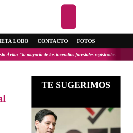
Escuchar la R
NETA LOBO
CONTACTO
FOTOS
ría de los incendios forestales registrados en el país fueron provoca
TE SUGERIMOS
al