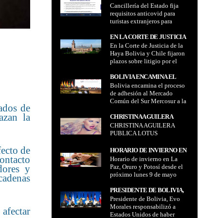
Cancillería del Estado fija
FIJA REQUISITOS
requisitos anticovid para
ANTICOVID PARA TURISTAS
turistas extranjeros para
EXTRANJEROS PARA
ingresar a Bolivia
INGRESAR A BOLIVIA
EN LA CORTE DE JUSTICIA
En la Corte de Justicia de la
DE LA HAYA BOLIVIA Y
Haya Bolivia y Chile fijaron
CHILE FIJARON PLAZOS
plazos sobre litigio por el
SOBRE LITIGIO POR EL
Silala
SILALA
BOLIVIA ENCAMINA EL
Bolivia encamina el proceso
PROCESO DE ADHESIÓN AL
de adhesión al Mercado
MERCADO COMÚN DEL
Común del Sur Mercosur a la
SUR MERCOSUR A LA
ados de
espera que Brasil apruebe su
ESPERA QUE BRASIL
azan la
incorporación plena al
CHRISTINA AGUILERA
APRUEBE SU
bloque
CHRISTINA AGUILERA
PUBLICA LOTUS
INCORPORACIÓN PLENA AL
PUBLICA LOTUS
BLOQUE
fecto de
HORARIO DE INVIERNO EN
ontacto
Horario de invierno en La
LA PAZ, ORURO Y POTOSÍ
dores y
Paz, Oruro y Potosí desde el
DESDE EL PRÓXIMO LUNES
próximo lunes 9 de mayo
 cadenas
9 DE MAYO
PRESIDENTE DE BOLIVIA,
Presidente de Bolivia, Evo
EVO MORALES
Morales responsabilizó a
RESPONSABILIZÓ A
 afectar
Estados Unidos de haber
ESTADOS UNIDOS DE