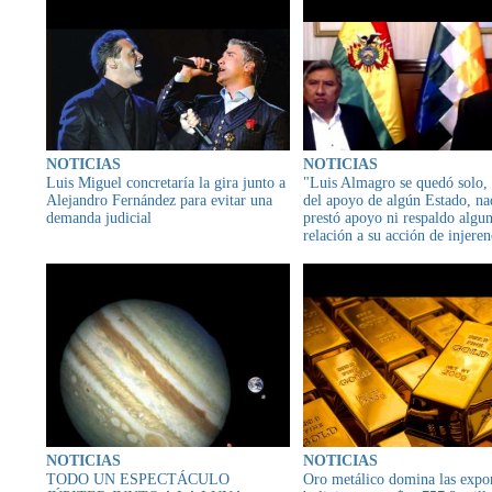
NOTICIAS
NOTICIAS
Luis Miguel concretaría la gira junto a
"Luis Almagro se quedó solo, 
Alejandro Fernández para evitar una
del apoyo de algún Estado, na
demanda judicial
prestó apoyo ni respaldo algu
relación a su acción de injeren
asuntos internos" aseguró canc
Rogelio Mayta
NOTICIAS
NOTICIAS
TODO UN ESPECTÁCULO
Oro metálico domina las expo