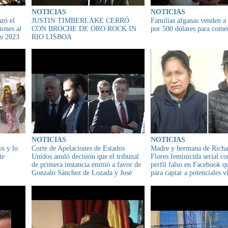
NOTICIAS
NOTICIAS
azó el
JUSTIN TIMBERLAKE CERRÓ
Familias afganas venden a 
iones al
CON BROCHE DE ORO ROCK IN
por 500 dólares para come
do 2023
RIO LISBOA
NOTICIAS
NOTICIAS
s y lo
Corte de Apelaciones de Estados
Madre y hermana de Rich
te
Unidos anuló decisión que el tribunal
Flores feminicida serial c
de primera instancia emitió a favor de
perfil falso en Facebook qu
Gonzalo Sánchez de Lozada y José
para captar a potenciales v
Carlos Sánchez Berzaín por la masacre
de 2003