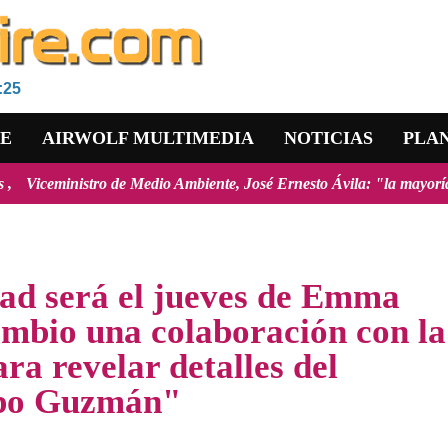
:25
RE
AIRWOLF MULTIMEDIA
NOTICIAS
PLA
edio Ambiente, José Ernesto Ávila: "la mayoría de los incendios fores
dad será el jueves de Emma
ambio una colaboración con la
ra revelar detalles del
apo Guzmán"