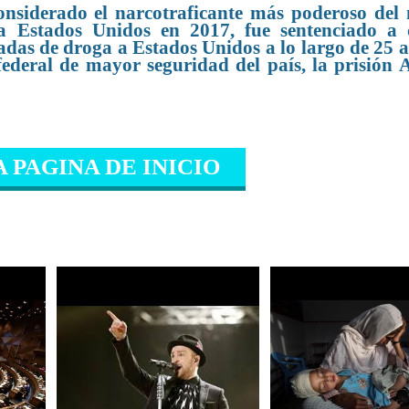
siderado el narcotraficante más poderoso de
 a Estados Unidos en 2017, fue sentenciado a
adas de droga a Estados Unidos a lo largo de 25 a
federal de mayor seguridad del país, la prisión
A PAGINA DE INICIO
IONADO