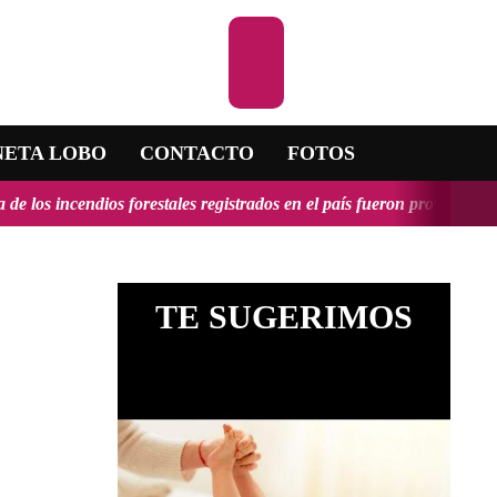
Escuchar la RADIO
NETA LOBO
CONTACTO
FOTOS
tales registrados en el país fueron provocados y tendrían, en alguno
TE SUGERIMOS