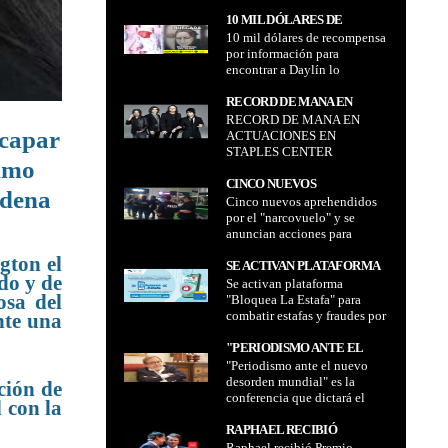
de octubre de acuerdo al
ACUERDO AL BANCO
Banco Central de Bolivia
10 MIL DÓLARES DE
CENTRAL DE BOLIVIA
10 mil dólares de recompensa
RECOMPENSA POR
por información para
INFORMACIÓN PARA
encontrar a Daylín lo
ENCONTRAR A DAYLÍN LO
confirmó ministro Del
CONFIRMÓ MINISTRO DEL
Castillo
RECORD DE MANA EN
CASTILLO
RECORD DE MANA EN
ACTUACIONES EN STAPLES
scapar
ACTUACIONES EN
CENTER CALIFORNIA
STAPLES CENTER
ximo
CALIFORNIA
CINCO NUEVOS
ndena
Cinco nuevos aprehendidos
APREHENDIDOS POR EL
por el "narcovuelo" y se
"NARCOVUELO" Y SE
anuncian acciones para
ANUNCIAN ACCIONES PARA
reforzar los controles en todos
REFORZAR LOS
gton el
los aeropuertos
SE ACTIVAN PLATAFORMA
CONTROLES EN TODOS
do y de
Se activan plataforma
"BLOQUEA LA ESTAFA"
LOS AEROPUERTOS
osa del
"Bloquea La Estafa" para
PARA COMBATIR ESTAFAS
combatir estafas y fraudes por
nte una
Y FRAUDES POR
WhatsApp, Messenger y
WHATSAPP, MESSENGER Y
Telegram
"PERIODISMO ANTE EL
TELEGRAM
"Periodismo ante el nuevo
NUEVO DESORDEN
desorden mundial" es la
MUNDIAL" ES LA
ción de
conferencia que dictará el
CONFERENCIA QUE
 con la
periodista y escritor español,
DICTARÁ EL PERIODISTA Y
Juan Luis Cebrián en Bolivia
RAPHAEL RECIBIÓ
ESCRITOR ESPAÑOL, JUAN
Raphael recibió Premio
PREMIO INTERNACIONAL