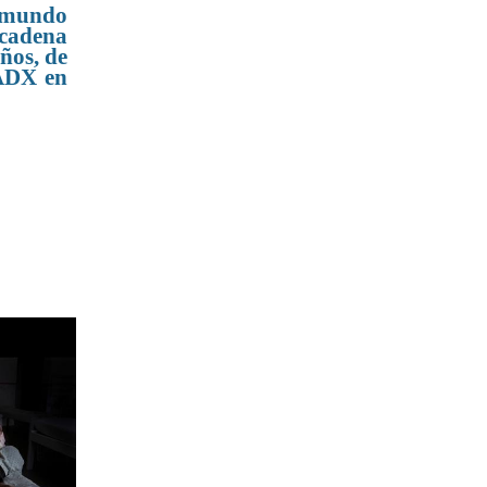
l mundo
 cadena
ños, de
 ADX en