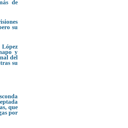
más de
isiones
pero su
o López
Chapo y
nal del
tras su
esconda
ceptada
as, que
gas por