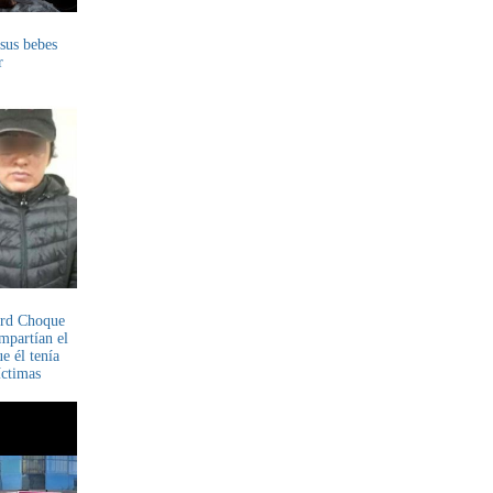
sus bebes
r
ard Choque
ompartían el
e él tenía
íctimas