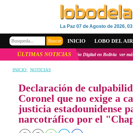
La Paz 07 de Agosto de 2026, 03
INICIO
LOBO DEL AI
ÚLTIMAS NOTICIAS
vación y la inclusión Digital en Bolivia
ver más
Viceministro de M
VIDEOS
INICIO
NOTICIAS
Declaración de culpabili
Coronel que no exige a c
justicia estadounidense pa
narcotráfico por el "Ch