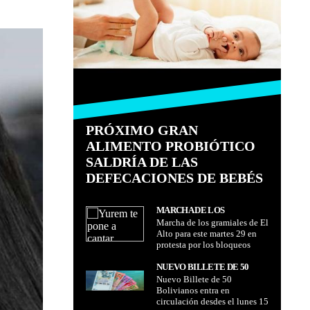
PRÓXIMO GRAN
ALIMENTO PROBIÓTICO
SALDRÍA DE LAS
DEFECACIONES DE BEBÉS
MARCHA DE LOS
Marcha de los gramiales de El
GRAMIALES DE EL ALTO
Alto para este martes 29 en
PARA ESTE MARTES 29 EN
protesta por los bloqueos
PROTESTA POR LOS
BLOQUEOS
NUEVO BILLETE DE 50
Nuevo Billete de 50
BOLIVIANOS ENTRA EN
Bolivianos entra en
CIRCULACIÓN DESDES EL
circulación desdes el lunes 15
LUNES 15 DE OCTUBRE DE