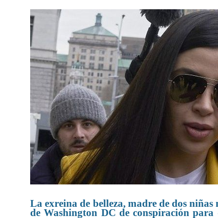
La exreina de belleza, madre de dos niñas 
de Washington DC de conspiración para d