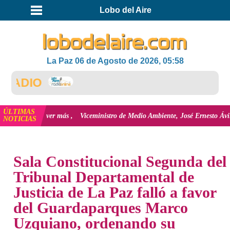
Lobo del Aire
La Paz 06 de Agosto de 2026, 05:58
ÚLTIMAS
olivia
ver más
Viceministro de Medio Ambiente, José Ernesto Ávila: "la may
NOTICIAS
INICIO
NOTICIAS
Sala Constitucional Segunda del
Tribunal Departamental de
Justicia de La Paz falló a favor
del Guardaparques Marco
Uzquiano, ordenando su