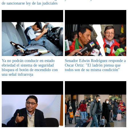
de sancionarse ley de las judiciales
Ya no podrán conducir en estado
Senador Edwin Rodríguez responde a
ebriedad el sistema de seguridad
Oscar Ortiz: "El ladrón piensa que
bloquea el botón de encendido con
todos son de su misma condición"
una señal infrarroja