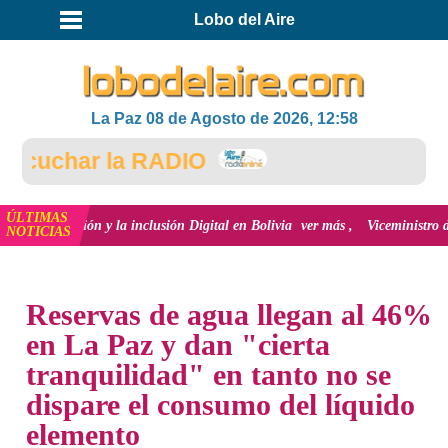
Lobo del Aire
La Paz 08 de Agosto de 2026, 12:58
cuchar la RADIO
ÚLTIMAS
novación y la inclusión Digital en Bolivia
ver más
Viceministro de Medio A
NOTICIAS
INICIO
NOTICIAS
Reservas de agua llegan al 46%
en La Paz y dan "cierta
tranquilidad" en tanto no se
dispare el consumo del líquido
elemento