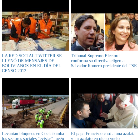
LA RED SOCIAL TWITTER SE
Tribunal Supremo Electoral
LLENÓ DE MENSAJES DE
conforma su directiva eligen a
BOLIVIANOS EN EL DÍA DEL
Salvador Romero presidente del TSE
CENSO 2012
Levantan bloqueos en Cochabamba
El papa Francisco casó a una azafata
los sectores sociales "evistas" luego
y un azafato en pleno vuelo