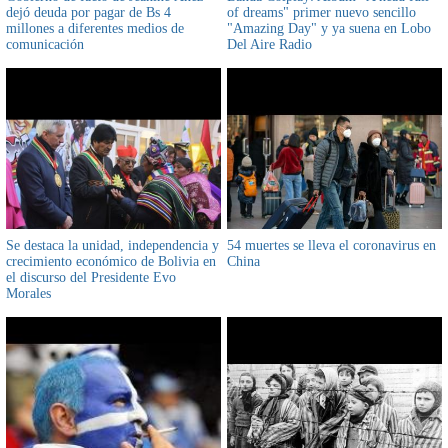
dejó deuda por pagar de Bs 4
of dreams" primer nuevo sencillo
millones a diferentes medios de
"Amazing Day" y ya suena en Lobo
comunicación
Del Aire Radio
Se destaca la unidad, independencia y
54 muertes se lleva el coronavirus en
crecimiento económico de Bolivia en
China
el discurso del Presidente Evo
Morales