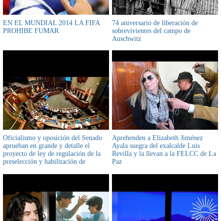
EN EL MUNDIAL 2014 LA FIFA
74 aniversario de liberación de
PROHIBE FUMAR
sobrevivientes del campo de
Auschwitz
Oficialismo y oposición del Senado
Aprehenden a Elizabeth Jiménez
aprueban en grande y detalle el
Ayala suegra del exalcalde Luis
proyecto de ley de regulación de la
Revilla y la llevan a la FELCC de La
preselección y habilitación de
Paz
postulantes a magistrados para las
elecciones judiciales