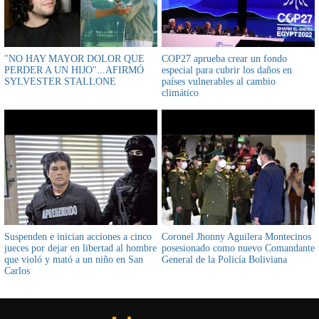
"NO HAY MAYOR DOLOR QUE
COP27 aprueba crear un fondo
PERDER A UN HIJO"...AFIRMÓ
especial para cubrir los daños en
SYLVESTER STALLONE
países vulnerables al cambio
climático
Suspenden e inician acciones a cinco
Coronel Jhonny Aguilera Montecinos
jueces por dejar en libertad al hombre
posesionado como nuevo Comandante
que violó y mató a un niño en San
General de la Policía Boliviana
Carlos