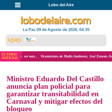
Lobo del Aire
La Paz 09 de Agosto de 2026, 04:35
ÚLTIMAS
n Bolivia
ver más
Viceministro de Medio Ambiente, José Ernesto Ávila: "la 
NOTICIAS
INICIO
NOTICIAS
Ministro Eduardo Del Castillo
anuncia plan policial para
garantizar transitabilidad en
Carnaval y mitigar efectos del
bloqueo