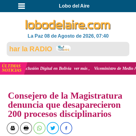
Lobo del Aire
La Paz 08 de Agosto de 2026, 07:40
har la RADIO
ÚLTIMAS
 la inclusión Digital en Bolivia
ver más
Viceministro de Medio Ambiente, J
NOTICIAS
INICIO
NOTICIAS
Consejero de la Magistratura
denuncia que desaparecieron
200 procesos disciplinarios